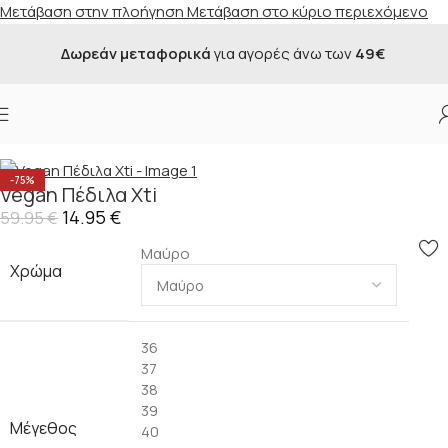
Μετάβαση στην πλοήγηση
Μετάβαση στο κύριο περιεχόμενο
Δωρεάν μεταφορικά
για αγορές άνω των
49€
Αρχική σελίδα
/
Κατάστημα
/
Προσφορές
/
Γυναικεία
-75%
Vegan Πέδιλα Xti
14.95
€
59.95
€
Μαύρο
Χρώμα
36
37
38
39
Μέγεθος
40