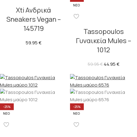
ΝΈΟ
Xti Ανδρικά
Sneakers Vegan –
145719
Tassopoulos
Γυναικεία Mules –
59.95
€
1012
44.95
€
59.95
€
-25%
-25%
ΝΈΟ
ΝΈΟ