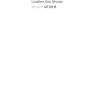
Loafers Eris Shoes
45.00
€
85.00
€