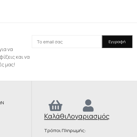
για να
φίξεις και να
ές μας!
ΩΝ
Καλάθι
Λογαριασμός
Τρόποι Πληρωμής: