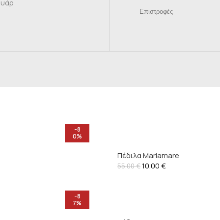
ουάρ
Επιστροφές
-8
0%
Πέδιλα Mariamare
10.00
€
55.00
€
-8
7%