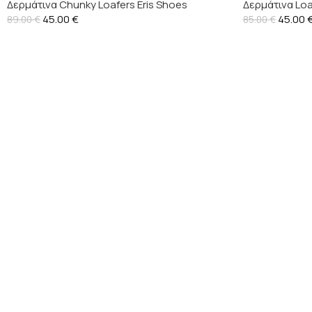
Δερμάτινα Chunky Loafers Eris Shoes
Δερμάτινα Loa
45.00
€
45.00
89.00
€
85.00
€