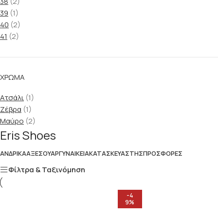
38
(2)
39
(1)
40
(2)
41
(2)
ΧΡΏΜΑ
Ατσάλι
(1)
Ζέβρα
(1)
Μαύρο
(2)
Eris Shoes
ΑΝΔΡΙΚΆ
ΑΞΕΣΟΥΆΡ
ΓΥΝΑΙΚΕΊΑ
ΚΑΤΑΣΚΕΥΑΣΤΉΣ
ΠΡΟΣΦΟΡΈΣ
Φίλτρα & Ταξινόμηση
-4
9%