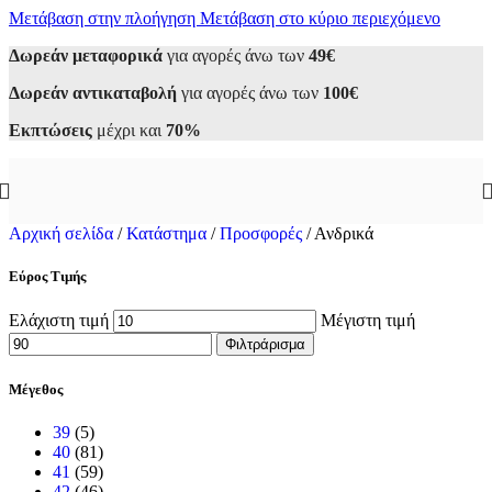
Μετάβαση στην πλοήγηση
Μετάβαση στο κύριο περιεχόμενο
Δωρεάν μεταφορικά
για αγορές άνω των
49€
Δωρεάν αντικαταβολή
για αγορές άνω των
100€
Εκπτώσεις
μέχρι και
70%
Αρχική σελίδα
/
Κατάστημα
/
Προσφορές
/
Ανδρικά
Εύρος Τιμής
Ελάχιστη τιμή
Μέγιστη τιμή
Φιλτράρισμα
Μέγεθος
39
(5)
40
(81)
41
(59)
42
(46)