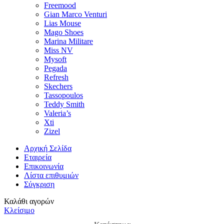
Freemood
Gian Marco Venturi
Lias Mouse
Mago Shoes
Marina Militare
Miss NV
Mysoft
Pegada
Refresh
Skechers
Tassopoulos
Teddy Smith
Valeria’s
Xti
Zizel
Αρχική Σελίδα
Εταιρεία
Επικοινωνία
Λίστα επιθυμιών
Σύγκριση
Καλάθι αγορών
Κλείσιμο