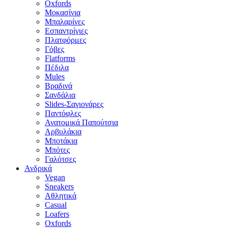
Oxfords
Μοκασίνια
Μπαλαρίνες
Εσπαντρίγιες
Πλατφόρμες
Γόβες
Flatforms
Πέδιλα
Mules
Βραδινά
Σανδάλια
Slides-Σαγιονάρες
Παντόφλες
Ανατομικά Παπούτσια
Αρβυλάκια
Μποτάκια
Μπότες
Γαλότσες
Ανδρικά
Vegan
Sneakers
Αθλητικά
Casual
Loafers
Oxfords