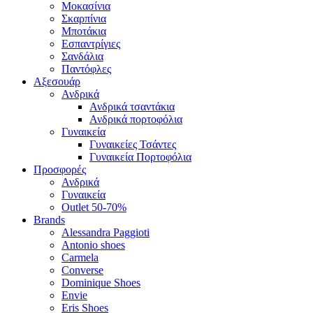
Μοκασίνια
Σκαρπίνια
Μποτάκια
Εσπαντρίγιες
Σανδάλια
Παντόφλες
Αξεσουάρ
Ανδρικά
Ανδρικά τσαντάκια
Ανδρικά πορτοφόλια
Γυναικεία
Γυναικείες Τσάντες
Γυναικεία Πορτοφόλια
Προσφορές
Ανδρικά
Γυναικεία
Outlet 50-70%
Brands
Alessandra Paggioti
Antonio shoes
Carmela
Converse
Dominique Shoes
Envie
Eris Shoes