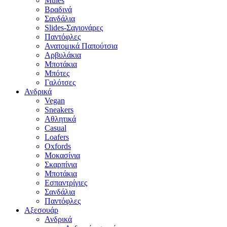
Mules
Βραδινά
Σανδάλια
Slides-Σαγιονάρες
Παντόφλες
Ανατομικά Παπούτσια
Αρβυλάκια
Μποτάκια
Μπότες
Γαλότσες
Ανδρικά
Vegan
Sneakers
Αθλητικά
Casual
Loafers
Oxfords
Μοκασίνια
Σκαρπίνια
Μποτάκια
Εσπαντρίγιες
Σανδάλια
Παντόφλες
Αξεσουάρ
Ανδρικά