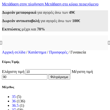
Μετάβαση στην πλοήγηση
Μετάβαση στο κύριο περιεχόμενο
Δωρεάν μεταφορικά
για αγορές άνω των
49€
Δωρεάν αντικαταβολή
για αγορές άνω των
100€
Εκπτώσεις
μέχρι και
70%
Αρχική σελίδα
/
Κατάστημα
/
Προσφορές
/
Γυναικεία
Εύρος Τιμής
Ελάχιστη τιμή
Μέγιστη τιμή
Φιλτράρισμα
Μέγεθος
35
(5)
36
(136)
36.5
(1)
37
(58)