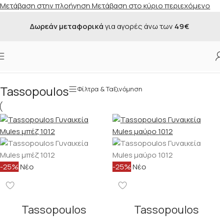
Μετάβαση στην πλοήγηση
Μετάβαση στο κύριο περιεχόμενο
Δωρεάν μεταφορικά
για αγορές άνω των
49€
Αρχική σελίδα
/
Κατάστημα
/
Κατασκευαστής
/
Tassopoulos
Tassopoulos
Φίλτρα & Ταξινόμηση
-25%
Νέο
-25%
Νέο
Tassopoulos
Tassopoulos