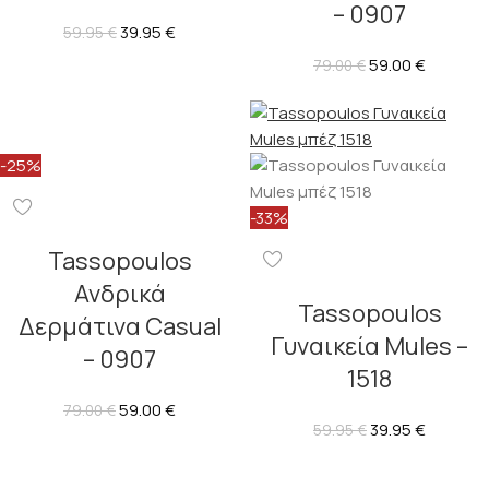
– 0907
39.95
€
59.95
€
59.00
€
79.00
€
-25%
-33%
Tassopoulos
Ανδρικά
Tassopoulos
Δερμάτινα Casual
Γυναικεία Mules –
– 0907
1518
59.00
€
79.00
€
39.95
€
59.95
€