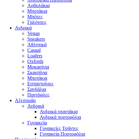
Αρβυλάκια
Μποτάκια
Μπότες
Γαλότσες
Ανδρικά
Vegan
Sneakers
Αθλητικά
Casual
Loafers
Oxfords
Μοκασίνια
Σκαρπίνια
Μποτάκια
Εσπαντρίγιες
Σανδάλια
Παντόφλες
Αξεσουάρ
Ανδρικά
Ανδρικά τσαντάκια
Ανδρικά πορτοφόλια
Γυναικεία
Γυναικείες Τσάντες
Γυναικεία Πορτοφόλια