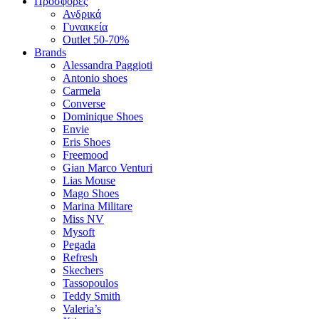
Προσφορές
Ανδρικά
Γυναικεία
Outlet 50-70%
Brands
Alessandra Paggioti
Antonio shoes
Carmela
Converse
Dominique Shoes
Envie
Eris Shoes
Freemood
Gian Marco Venturi
Lias Mouse
Mago Shoes
Marina Militare
Miss NV
Mysoft
Pegada
Refresh
Skechers
Tassopoulos
Teddy Smith
Valeria’s