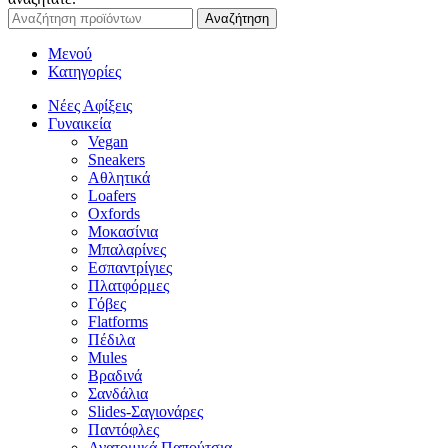
Αναζήτηση
Μενού
Κατηγορίες
Νέες Αφίξεις
Γυναικεία
Vegan
Sneakers
Αθλητικά
Loafers
Oxfords
Μοκασίνια
Μπαλαρίνες
Εσπαντρίγιες
Πλατφόρμες
Γόβες
Flatforms
Πέδιλα
Mules
Βραδινά
Σανδάλια
Slides-Σαγιονάρες
Παντόφλες
Ανατομικά Παπούτσια