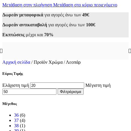
Μετάβαση στην πλοήγηση
Μετάβαση στο κύριο περιεχόμενο
Δωρεάν μεταφορικά
για αγορές άνω των
49€
Δωρεάν αντικαταβολή
για αγορές άνω των
100€
Εκπτώσεις
μέχρι και
70%
Αρχική σελίδα
/
Προϊόν Χρώμα
/
Λεοπάρ
Εύρος Τιμής
Ελάχιστη τιμή
Μέγιστη τιμή
Φιλτράρισμα
Μέγεθος
36
(6)
37
(4)
38
(1)
39
(1)