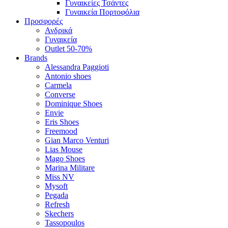
Γυναικείες Τσάντες
Γυναικεία Πορτοφόλια
Προσφορές
Ανδρικά
Γυναικεία
Outlet 50-70%
Brands
Alessandra Paggioti
Antonio shoes
Carmela
Converse
Dominique Shoes
Envie
Eris Shoes
Freemood
Gian Marco Venturi
Lias Mouse
Mago Shoes
Marina Militare
Miss NV
Mysoft
Pegada
Refresh
Skechers
Tassopoulos