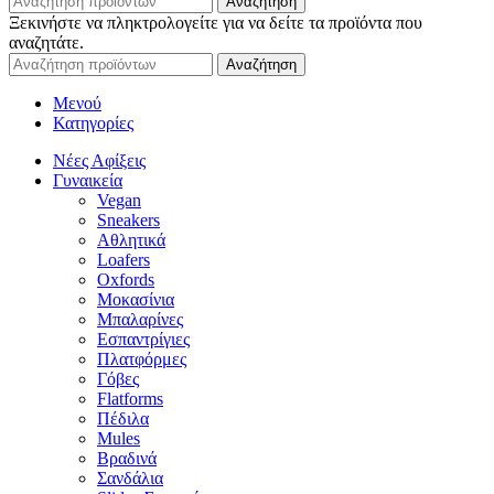
Αναζήτηση
Ξεκινήστε να πληκτρολογείτε για να δείτε τα προϊόντα που
αναζητάτε.
Αναζήτηση
Μενού
Κατηγορίες
Νέες Αφίξεις
Γυναικεία
Vegan
Sneakers
Αθλητικά
Loafers
Oxfords
Μοκασίνια
Μπαλαρίνες
Εσπαντρίγιες
Πλατφόρμες
Γόβες
Flatforms
Πέδιλα
Mules
Βραδινά
Σανδάλια