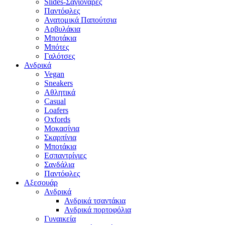
Slides-Σαγιονάρες
Παντόφλες
Ανατομικά Παπούτσια
Αρβυλάκια
Μποτάκια
Μπότες
Γαλότσες
Ανδρικά
Vegan
Sneakers
Αθλητικά
Casual
Loafers
Oxfords
Μοκασίνια
Σκαρπίνια
Μποτάκια
Εσπαντρίγιες
Σανδάλια
Παντόφλες
Αξεσουάρ
Ανδρικά
Ανδρικά τσαντάκια
Ανδρικά πορτοφόλια
Γυναικεία