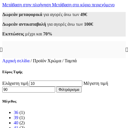
Μετάβαση στην πλοήγηση
Μετάβαση στο κύριο περιεχόμενο
Δωρεάν μεταφορικά
για αγορές άνω των
49€
Δωρεάν αντικαταβολή
για αγορές άνω των
100€
Εκπτώσεις
μέχρι και
70%
Αρχική σελίδα
/
Προϊόν Χρώμα
/
Ταμπά
Εύρος Τιμής
Ελάχιστη τιμή
Μέγιστη τιμή
Φιλτράρισμα
Μέγεθος
36
(1)
39
(1)
40
(2)
41
(2)