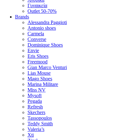
Γυναικεία
Outlet 50-70%
Brands
Alessandra Paggioti
Antonio shoes
Carmela
Converse
Dominique Shoes
Envie
Eris Shoes
Freemood
Gian Marco Venturi
Lias Mouse
Mago Shoes
Marina Militare
Miss NV
Mysoft
Pegada
Refresh
Skechers
Tassopoulos
Teddy Smith
Valeria’s
Xti