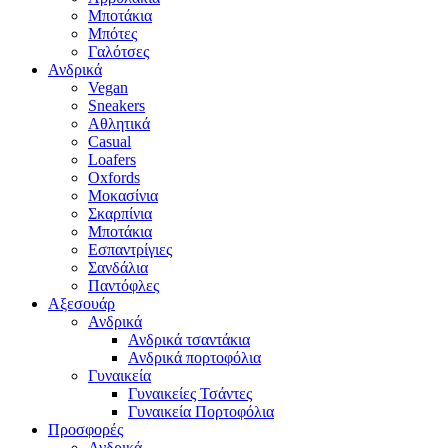
Μποτάκια
Μπότες
Γαλότσες
Ανδρικά
Vegan
Sneakers
Αθλητικά
Casual
Loafers
Oxfords
Μοκασίνια
Σκαρπίνια
Μποτάκια
Εσπαντρίγιες
Σανδάλια
Παντόφλες
Αξεσουάρ
Ανδρικά
Ανδρικά τσαντάκια
Ανδρικά πορτοφόλια
Γυναικεία
Γυναικείες Τσάντες
Γυναικεία Πορτοφόλια
Προσφορές
Ανδρικά