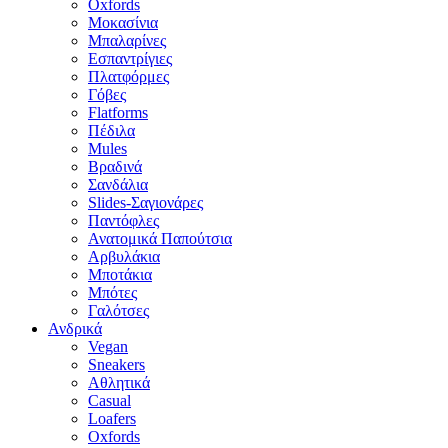
Oxfords
Μοκασίνια
Μπαλαρίνες
Εσπαντρίγιες
Πλατφόρμες
Γόβες
Flatforms
Πέδιλα
Mules
Βραδινά
Σανδάλια
Slides-Σαγιονάρες
Παντόφλες
Ανατομικά Παπούτσια
Αρβυλάκια
Μποτάκια
Μπότες
Γαλότσες
Ανδρικά
Vegan
Sneakers
Αθλητικά
Casual
Loafers
Oxfords