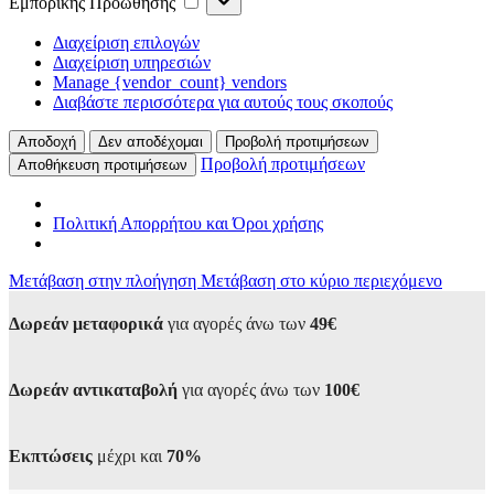
Εμπορικής Προώθησης
Διαχείριση επιλογών
Διαχείριση υπηρεσιών
Manage {vendor_count} vendors
Διαβάστε περισσότερα για αυτούς τους σκοπούς
Αποδοχή
Δεν αποδέχομαι
Προβολή προτιμήσεων
Προβολή προτιμήσεων
Αποθήκευση προτιμήσεων
Πολιτική Απορρήτου και Όροι χρήσης
Μετάβαση στην πλοήγηση
Μετάβαση στο κύριο περιεχόμενο
Δωρεάν μεταφορικά
για αγορές άνω των
49€
Δωρεάν αντικαταβολή
για αγορές άνω των
100€
Εκπτώσεις
μέχρι και
70%