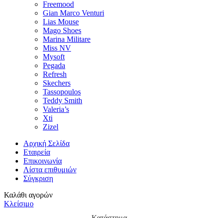
Freemood
Gian Marco Venturi
Lias Mouse
Mago Shoes
Marina Militare
Miss NV
Mysoft
Pegada
Refresh
Skechers
Tassopoulos
Teddy Smith
Valeria’s
Xti
Zizel
Αρχική Σελίδα
Εταιρεία
Επικοινωνία
Λίστα επιθυμιών
Σύγκριση
Καλάθι αγορών
Κλείσιμο
Κατάστημα