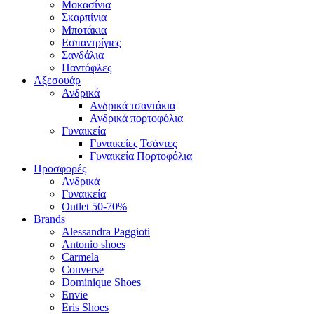
Μοκασίνια
Σκαρπίνια
Μποτάκια
Εσπαντρίγιες
Σανδάλια
Παντόφλες
Αξεσουάρ
Ανδρικά
Ανδρικά τσαντάκια
Ανδρικά πορτοφόλια
Γυναικεία
Γυναικείες Τσάντες
Γυναικεία Πορτοφόλια
Προσφορές
Ανδρικά
Γυναικεία
Outlet 50-70%
Brands
Alessandra Paggioti
Antonio shoes
Carmela
Converse
Dominique Shoes
Envie
Eris Shoes