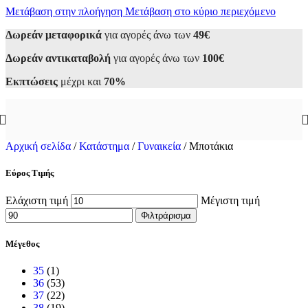
Μετάβαση στην πλοήγηση
Μετάβαση στο κύριο περιεχόμενο
Δωρεάν μεταφορικά
για αγορές άνω των
49€
Δωρεάν αντικαταβολή
για αγορές άνω των
100€
Εκπτώσεις
μέχρι και
70%
Αρχική σελίδα
/
Κατάστημα
/
Γυναικεία
/
Μποτάκια
Εύρος Τιμής
Ελάχιστη τιμή
Μέγιστη τιμή
Φιλτράρισμα
Μέγεθος
35
(1)
36
(53)
37
(22)
38
(19)