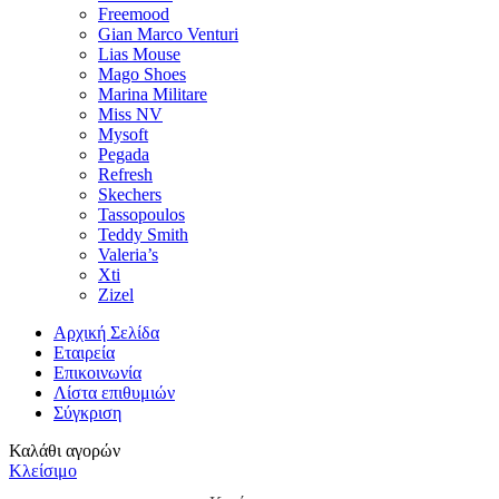
Freemood
Gian Marco Venturi
Lias Mouse
Mago Shoes
Marina Militare
Miss NV
Mysoft
Pegada
Refresh
Skechers
Tassopoulos
Teddy Smith
Valeria’s
Xti
Zizel
Αρχική Σελίδα
Εταιρεία
Επικοινωνία
Λίστα επιθυμιών
Σύγκριση
Καλάθι αγορών
Κλείσιμο