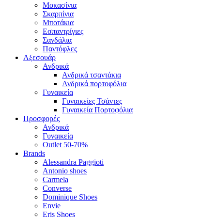
Μοκασίνια
Σκαρπίνια
Μποτάκια
Εσπαντρίγιες
Σανδάλια
Παντόφλες
Αξεσουάρ
Ανδρικά
Ανδρικά τσαντάκια
Ανδρικά πορτοφόλια
Γυναικεία
Γυναικείες Τσάντες
Γυναικεία Πορτοφόλια
Προσφορές
Ανδρικά
Γυναικεία
Outlet 50-70%
Brands
Alessandra Paggioti
Antonio shoes
Carmela
Converse
Dominique Shoes
Envie
Eris Shoes