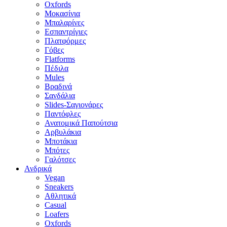
Oxfords
Μοκασίνια
Μπαλαρίνες
Εσπαντρίγιες
Πλατφόρμες
Γόβες
Flatforms
Πέδιλα
Mules
Βραδινά
Σανδάλια
Slides-Σαγιονάρες
Παντόφλες
Ανατομικά Παπούτσια
Αρβυλάκια
Μποτάκια
Μπότες
Γαλότσες
Ανδρικά
Vegan
Sneakers
Αθλητικά
Casual
Loafers
Oxfords