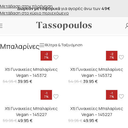
Μετάβαση στην πλοήγηση
Δωρεάν μεταφορικά
για αγορές άνω των
49€
Μετάβαση στο κύριο περιεχόμενο
Αρχική σελίδα
/
Κατάστημα
/
Γυναικεία
/
Μπαλαρίνες
Μπαλαρίνες
Φίλτρα & Ταξινόμηση
-2
-2
7%
7%
Xti Γυναικείες Μπαλαρίνες
Xti Γυναικείες Μπαλαρίνες
Vegan – 145372
Vegan – 145372
39.95
€
39.95
€
54.95
€
54.95
€
-1
-1
7%
7%
Xti Γυναικείες Μπαλαρίνες
Xti Γυναικείες Μπαλαρίνες
Vegan – 145227
Vegan – 145227
49.95
€
49.95
€
59.95
€
59.95
€