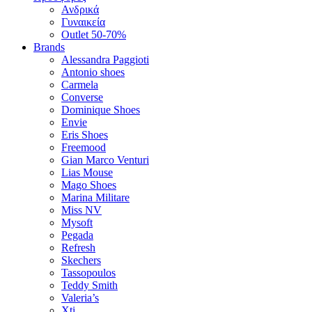
Ανδρικά
Γυναικεία
Outlet 50-70%
Brands
Alessandra Paggioti
Antonio shoes
Carmela
Converse
Dominique Shoes
Envie
Eris Shoes
Freemood
Gian Marco Venturi
Lias Mouse
Mago Shoes
Marina Militare
Miss NV
Mysoft
Pegada
Refresh
Skechers
Tassopoulos
Teddy Smith
Valeria’s
Xti