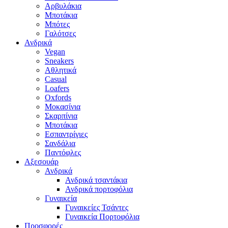
Αρβυλάκια
Μποτάκια
Μπότες
Γαλότσες
Ανδρικά
Vegan
Sneakers
Αθλητικά
Casual
Loafers
Oxfords
Μοκασίνια
Σκαρπίνια
Μποτάκια
Εσπαντρίγιες
Σανδάλια
Παντόφλες
Αξεσουάρ
Ανδρικά
Ανδρικά τσαντάκια
Ανδρικά πορτοφόλια
Γυναικεία
Γυναικείες Τσάντες
Γυναικεία Πορτοφόλια
Προσφορές