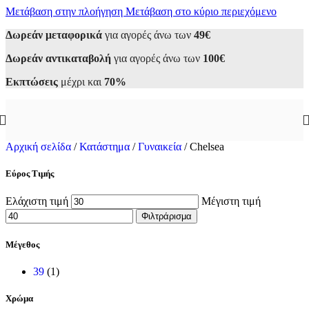
Μετάβαση στην πλοήγηση
Μετάβαση στο κύριο περιεχόμενο
Δωρεάν μεταφορικά
για αγορές άνω των
49€
Δωρεάν αντικαταβολή
για αγορές άνω των
100€
Εκπτώσεις
μέχρι και
70%
Αρχική σελίδα
/
Κατάστημα
/
Γυναικεία
/
Chelsea
Εύρος Τιμής
Ελάχιστη τιμή
Μέγιστη τιμή
Φιλτράρισμα
Μέγεθος
39
(1)
Χρώμα