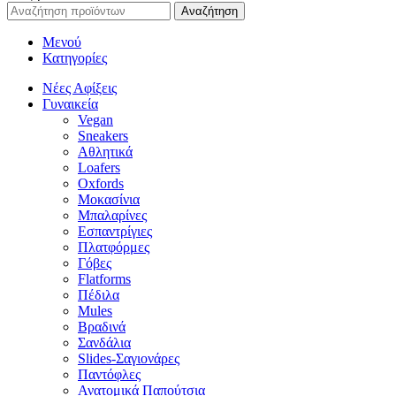
Αναζήτηση
Μενού
Κατηγορίες
Νέες Αφίξεις
Γυναικεία
Vegan
Sneakers
Αθλητικά
Loafers
Oxfords
Μοκασίνια
Μπαλαρίνες
Εσπαντρίγιες
Πλατφόρμες
Γόβες
Flatforms
Πέδιλα
Mules
Βραδινά
Σανδάλια
Slides-Σαγιονάρες
Παντόφλες
Ανατομικά Παπούτσια