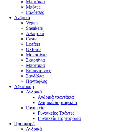
Μποτάκια
Μπότες
Γαλότσες
Ανδρικά
Vegan
Sneakers
Αθλητικά
Casual
Loafers
Oxfords
Μοκασίνια
Σκαρπίνια
Μποτάκια
Εσπαντρίγιες
Σανδάλια
Παντόφλες
Αξεσουάρ
Ανδρικά
Ανδρικά τσαντάκια
Ανδρικά πορτοφόλια
Γυναικεία
Γυναικείες Τσάντες
Γυναικεία Πορτοφόλια
Προσφορές
Ανδρικά