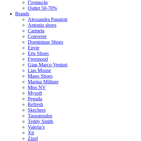
Γυναικεία
Outlet 50-70%
Brands
Alessandra Paggioti
Antonio shoes
Carmela
Converse
Dominique Shoes
Envie
Eris Shoes
Freemood
Gian Marco Venturi
Lias Mouse
Mago Shoes
Marina Militare
Miss NV
Mysoft
Pegada
Refresh
Skechers
Tassopoulos
Teddy Smith
Valeria’s
Xti
Zizel