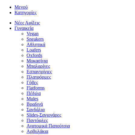
Μενού
Κατηγορίες
Νέες Αφίξεις
Γυναικεία
Vegan
Sneakers
Αθλητικά
Loafers
Oxfords
Μοκασίνια
Μπαλαρίνες
Εσπαντρίγιες
Πλατφόρμες
Γόβες
Flatforms
Πέδιλα
Mules
Βραδινά
Σανδάλια
Slides-Σαγιονάρες
Παντόφλες
Ανατομικά Παπούτσια
Αρβυλάκια