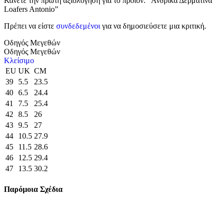
Κάνετε την πρώτη αξιολόγηση για το προϊόν: “Ανδρικά Δερμάτινα
Loafers Antonio”
Πρέπει να είστε
συνδεδεμένοι
για να δημοσιεύσετε μια κριτική.
Οδηγός Μεγεθών
Οδηγός Μεγεθών
Κλείσιμο
EU
UK
CM
39
5.5
23.5
40
6.5
24.4
41
7.5
25.4
42
8.5
26
43
9.5
27
44
10.5
27.9
45
11.5
28.6
46
12.5
29.4
47
13.5
30.2
Παρόμοια Σχέδια