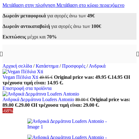
Μετάβαση στην πλοήγηση
Μετάβαση στο κύριο περιεχόμενο
Δωρεάν μεταφορικά
για αγορές άνω των
49€
Δωρεάν αντικαταβολή
για αγορές άνω των
100€
Εκπτώσεις
μέχρι και
70%
Αρχική σελίδα
/
Κατάστημα
/
Προσφορές
/
Ανδρικά
Vegan Πέδιλα Χti
Original price was: 49.95 €.
14.95
€
Η
49.95
€
τρέχουσα τιμή είναι: 14.95 €.
Επιστροφή στα προϊόντα
Ανδρικά Δερμάτινα Loafers Antonio
Original price was:
89.00
€
89.00 €.
29.00
€
Η τρέχουσα τιμή είναι: 29.00 €.
-68%