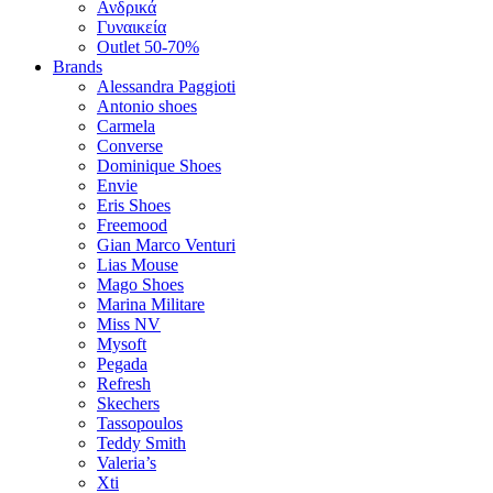
Ανδρικά
Γυναικεία
Outlet 50-70%
Brands
Alessandra Paggioti
Antonio shoes
Carmela
Converse
Dominique Shoes
Envie
Eris Shoes
Freemood
Gian Marco Venturi
Lias Mouse
Mago Shoes
Marina Militare
Miss NV
Mysoft
Pegada
Refresh
Skechers
Tassopoulos
Teddy Smith
Valeria’s
Xti