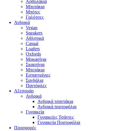
Αρβυλάκια
Μποτάκια
Μπότες
Γαλότσες
Ανδρικά
Vegan
Sneakers
Αθλητικά
Casual
Loafers
Oxfords
Μοκασίνια
Σκαρπίνια
Μποτάκια
Εσπαντρίγιες
Σανδάλια
Παντόφλες
Αξεσουάρ
Ανδρικά
Ανδρικά τσαντάκια
Ανδρικά πορτοφόλια
Γυναικεία
Γυναικείες Τσάντες
Γυναικεία Πορτοφόλια
Προσφορές