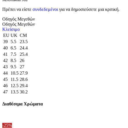
Πρέπει να είστε
συνδεδεμένοι
για να δημοσιεύσετε μια κριτική.
Οδηγός Μεγεθών
Οδηγός Μεγεθών
Κλείσιμο
EU
UK
CM
39
5.5
23.5
40
6.5
24.4
41
7.5
25.4
42
8.5
26
43
9.5
27
44
10.5
27.9
45
11.5
28.6
46
12.5
29.4
47
13.5
30.2
Διαθέσιμα Χρώματα
-25%