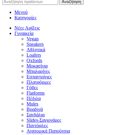
Αναζήτηση
Μενού
Κατηγορίες
Νέες Αφίξεις
Γυναικεία
Vegan
Sneakers
Αθλητικά
Loafers
Oxfords
Μοκασίνια
Μπαλαρίνες
Εσπαντρίγιες
Πλατφόρμες
Γόβες
Flatforms
Πέδιλα
Mules
Βραδινά
Σανδάλια
Slides-Σαγιονάρες
Παντόφλες
Ανατομικά Παπούτσια