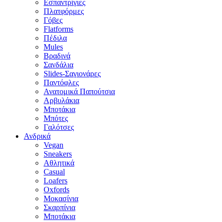
Εσπαντρίγιες
Πλατφόρμες
Γόβες
Flatforms
Πέδιλα
Mules
Βραδινά
Σανδάλια
Slides-Σαγιονάρες
Παντόφλες
Ανατομικά Παπούτσια
Αρβυλάκια
Μποτάκια
Μπότες
Γαλότσες
Ανδρικά
Vegan
Sneakers
Αθλητικά
Casual
Loafers
Oxfords
Μοκασίνια
Σκαρπίνια
Μποτάκια