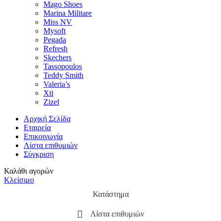
Mago Shoes
Marina Militare
Miss NV
Mysoft
Pegada
Refresh
Skechers
Tassopoulos
Teddy Smith
Valeria’s
Xti
Zizel
Αρχική Σελίδα
Εταιρεία
Επικοινωνία
Λίστα επιθυμιών
Σύγκριση
Καλάθι αγορών
Κλείσιμο
Κατάστημα
Λίστα επιθυμιών