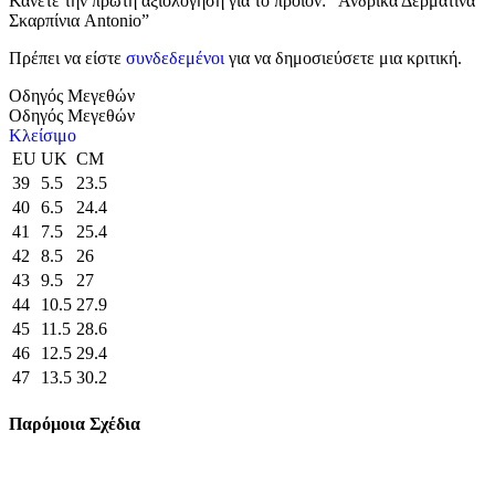
Κάνετε την πρώτη αξιολόγηση για το προϊόν: “Ανδρικά Δερμάτινα
Σκαρπίνια Antonio”
Πρέπει να είστε
συνδεδεμένοι
για να δημοσιεύσετε μια κριτική.
Οδηγός Μεγεθών
Οδηγός Μεγεθών
Κλείσιμο
EU
UK
CM
39
5.5
23.5
40
6.5
24.4
41
7.5
25.4
42
8.5
26
43
9.5
27
44
10.5
27.9
45
11.5
28.6
46
12.5
29.4
47
13.5
30.2
Παρόμοια Σχέδια