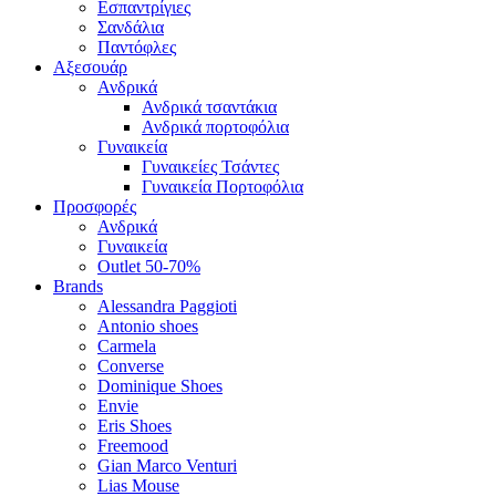
Εσπαντρίγιες
Σανδάλια
Παντόφλες
Αξεσουάρ
Ανδρικά
Ανδρικά τσαντάκια
Ανδρικά πορτοφόλια
Γυναικεία
Γυναικείες Τσάντες
Γυναικεία Πορτοφόλια
Προσφορές
Ανδρικά
Γυναικεία
Outlet 50-70%
Brands
Alessandra Paggioti
Antonio shoes
Carmela
Converse
Dominique Shoes
Envie
Eris Shoes
Freemood
Gian Marco Venturi
Lias Mouse