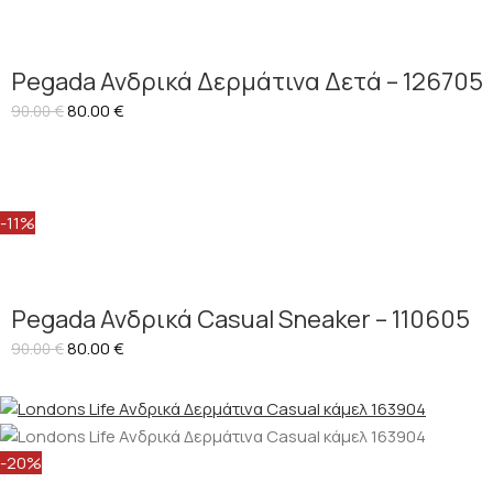
Pegada Ανδρικά Δερμάτινα Δετά – 126705
80.00
€
90.00
€
-11%
Pegada Ανδρικά Casual Sneaker – 110605
80.00
€
90.00
€
-20%