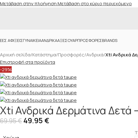
Μετάβαση στην πλοήγηση
Μετάβαση στο κύριο περιεχόμενο
ΈΕΣ ΑΦΊΞΕΙΣ
ΓΥΝΑΙΚΕΊΑ
ΑΝΔΡΙΚΆ
ΑΞΕΣΟΥΆΡ
ΠΡΟΣΦΟΡΈΣ
BRANDS
Αρχική σελίδα
/
Κατάστημα
/
Προσφορές
/
Ανδρικά
/
Xti Ανδρικά Δ
Επιστροφή στα προϊόντα
-29%
Xti Ανδρικά Δερμάτινα Δετά 
49.95
€
69.95
€
T
Χρώμα