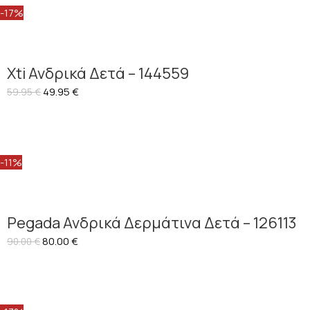
-17%
Χti Ανδρικά Δετά – 144559
49.95
€
59.95
€
-11%
Pegada Ανδρικά Δερμάτινα Δετά – 126113
80.00
€
90.00
€