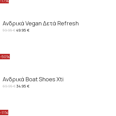
-17%
Ανδρικά Vegan Δετά Refresh
49.95
€
59.95
€
-50%
Ανδρικά Boat Shoes Xti
34.95
€
69.95
€
-11%