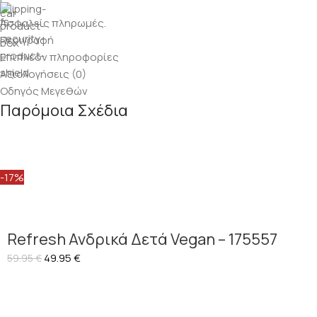
Ασφαλείς πληρωμές.
Περιγραφή
Επιπλέον πληροφορίες
Αξιολογήσεις (0)
Οδηγός Μεγεθών
Παρόμοια Σχέδια
-17%
Refresh Ανδρικά Δετά Vegan – 175557
49.95
€
59.95
€