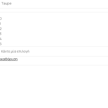
0
1
2
3
4
5
κκαθάριση