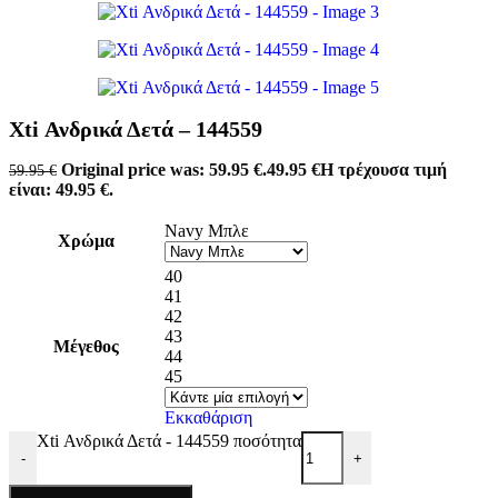
Χti Ανδρικά Δετά – 144559
Original price was: 59.95 €.
49.95
€
Η τρέχουσα τιμή
59.95
€
είναι: 49.95 €.
Navy Μπλε
Χρώμα
40
41
42
43
Μέγεθος
44
45
Εκκαθάριση
Χti Ανδρικά Δετά - 144559 ποσότητα
-
+