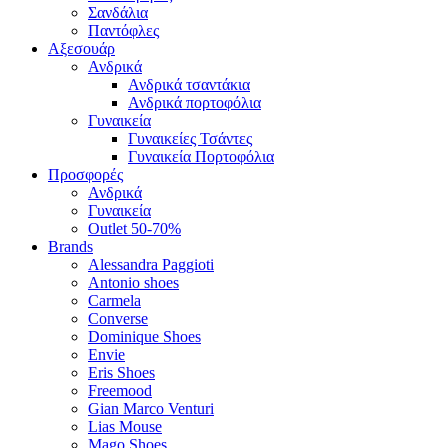
Σανδάλια
Παντόφλες
Αξεσουάρ
Ανδρικά
Ανδρικά τσαντάκια
Ανδρικά πορτοφόλια
Γυναικεία
Γυναικείες Τσάντες
Γυναικεία Πορτοφόλια
Προσφορές
Ανδρικά
Γυναικεία
Outlet 50-70%
Brands
Alessandra Paggioti
Antonio shoes
Carmela
Converse
Dominique Shoes
Envie
Eris Shoes
Freemood
Gian Marco Venturi
Lias Mouse
Mago Shoes