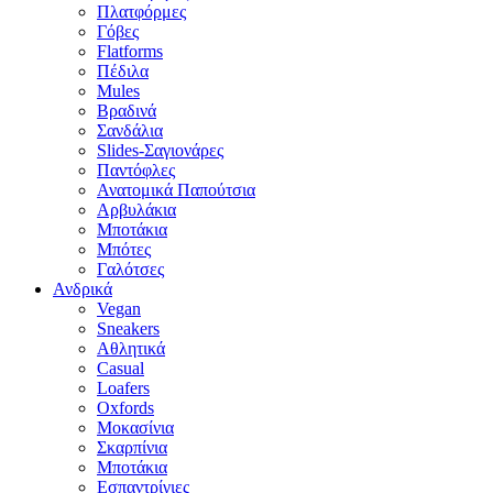
Πλατφόρμες
Γόβες
Flatforms
Πέδιλα
Mules
Βραδινά
Σανδάλια
Slides-Σαγιονάρες
Παντόφλες
Ανατομικά Παπούτσια
Αρβυλάκια
Μποτάκια
Μπότες
Γαλότσες
Ανδρικά
Vegan
Sneakers
Αθλητικά
Casual
Loafers
Oxfords
Μοκασίνια
Σκαρπίνια
Μποτάκια
Εσπαντρίγιες