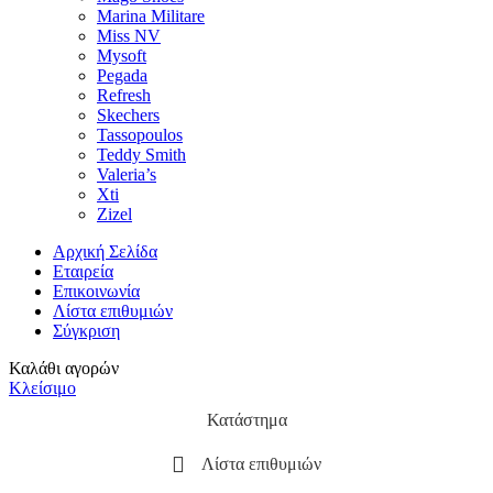
Marina Militare
Miss NV
Mysoft
Pegada
Refresh
Skechers
Tassopoulos
Teddy Smith
Valeria’s
Xti
Zizel
Αρχική Σελίδα
Εταιρεία
Επικοινωνία
Λίστα επιθυμιών
Σύγκριση
Καλάθι αγορών
Κλείσιμο
Κατάστημα
Λίστα επιθυμιών