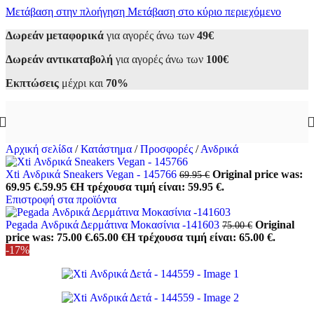
Μετάβαση στην πλοήγηση
Μετάβαση στο κύριο περιεχόμενο
Δωρεάν μεταφορικά
για αγορές άνω των
49€
Δωρεάν αντικαταβολή
για αγορές άνω των
100€
Εκπτώσεις
μέχρι και
70%
Αρχική σελίδα
/
Κατάστημα
/
Προσφορές
/
Ανδρικά
Xti Ανδρικά Sneakers Vegan - 145766
Original price was:
69.95
€
69.95 €.
59.95
€
Η τρέχουσα τιμή είναι: 59.95 €.
Επιστροφή στα προϊόντα
Pegada Ανδρικά Δερμάτινα Μοκασίνια -141603
Original
75.00
€
price was: 75.00 €.
65.00
€
Η τρέχουσα τιμή είναι: 65.00 €.
-17%