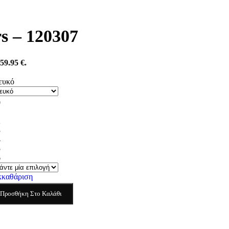
s – 120307
59.95 €.
ευκό
0
1
2
3
4
5
6
κκαθάριση
Προσθήκη Στο Καλάθι