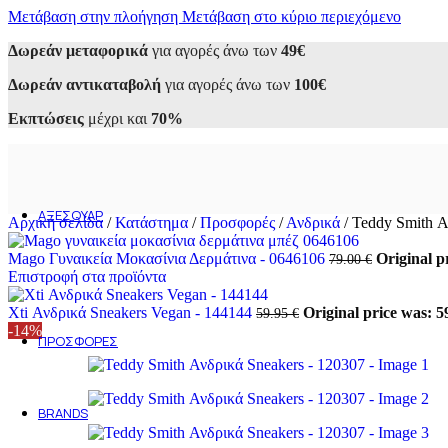
Μετάβαση στην πλοήγηση
Sneakers
Μετάβαση στο κύριο περιεχόμενο
Αθλητικά
Δωρεάν μεταφορικά
για αγορές άνω των
49€
Casual
Loafers
Δωρεάν αντικαταβολή
για αγορές άνω των
100€
Oxfords
Μοκασίνια
Εκπτώσεις
μέχρι και
70%
Σκαρπίνια
Μποτάκια
Εσπαντρίγιες
Σανδάλια
Παντόφλες
ΑΞΕΣΟΥΆΡ
Αρχική σελίδα
/
Κατάστημα
/
Προσφορές
/
Ανδρικά
/
Teddy Smith Α
Ανδρικά
Ανδρικά τσαντάκια
Mago Γυναικεία Μοκασίνια Δερμάτινα - 0646106
Original p
79.00
€
Ανδρικά πορτοφόλια
Επιστροφή στα προϊόντα
Γυναικεία
Γυναικείες Τσάντες
Xti Ανδρικά Sneakers Vegan - 144144
Original price was: 5
59.95
€
Γυναικεία Πορτοφόλια
-14%
ΠΡΟΣΦΟΡΈΣ
Ανδρικά
Γυναικεία
Outlet 50-70%
BRANDS
Alessandra Paggioti