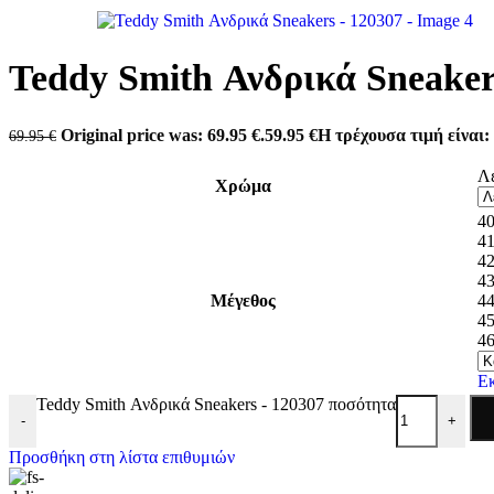
Antonio shoes
Carmela
Converse
Dominique Shoes
Teddy Smith Ανδρικά Sneaker
Envie
Eris Shoes
Freemood
Original price was: 69.95 €.
59.95
€
Η τρέχουσα τιμή είναι: 
69.95
€
Gian Marco Venturi
Lias Mouse
Λ
Mago Shoes
Χρώμα
Marina Militare
Miss NV
4
Mysoft
4
Pegada
4
Refresh
4
Skechers
Μέγεθος
4
Tassopoulos
4
Teddy Smith
4
Valeria’s
Xti
Ε
Zizel
Teddy Smith Ανδρικά Sneakers - 120307 ποσότητα
-
+
Προσθήκη στη λίστα επιθυμιών