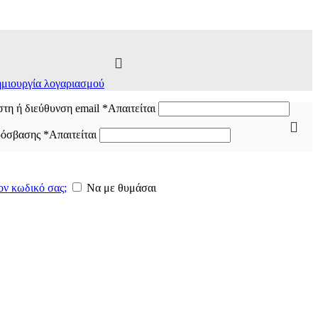
μιουργία λογαριασμού
τη ή διεύθυνση email
*
Απαιτείται
ρόσβασης
*
Απαιτείται
ον κωδικό σας;
Να με θυμάσαι