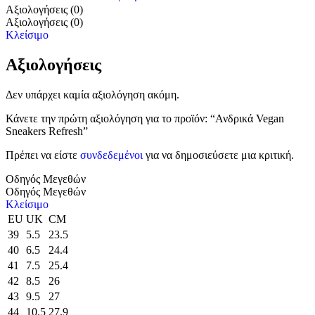
Αξιολογήσεις (0)
Αξιολογήσεις (0)
Κλείσιμο
Αξιολογήσεις
Δεν υπάρχει καμία αξιολόγηση ακόμη.
Κάνετε την πρώτη αξιολόγηση για το προϊόν: “Ανδρικά Vegan
Sneakers Refresh”
Πρέπει να είστε
συνδεδεμένοι
για να δημοσιεύσετε μια κριτική.
Οδηγός Μεγεθών
Οδηγός Μεγεθών
Κλείσιμο
EU
UK
CM
39
5.5
23.5
40
6.5
24.4
41
7.5
25.4
42
8.5
26
43
9.5
27
44
10.5
27.9