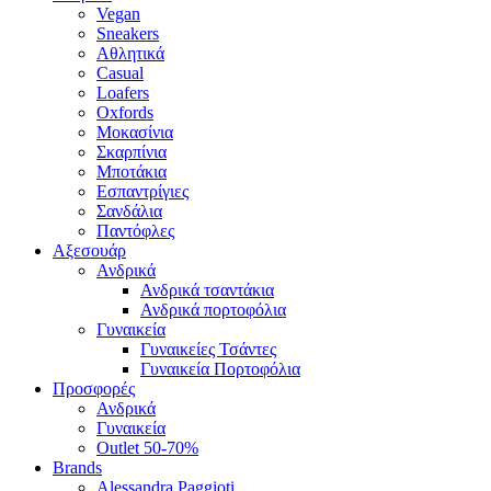
Vegan
Sneakers
Αθλητικά
Casual
Loafers
Oxfords
Μοκασίνια
Σκαρπίνια
Μποτάκια
Εσπαντρίγιες
Σανδάλια
Παντόφλες
Αξεσουάρ
Ανδρικά
Ανδρικά τσαντάκια
Ανδρικά πορτοφόλια
Γυναικεία
Γυναικείες Τσάντες
Γυναικεία Πορτοφόλια
Προσφορές
Ανδρικά
Γυναικεία
Outlet 50-70%
Brands
Alessandra Paggioti