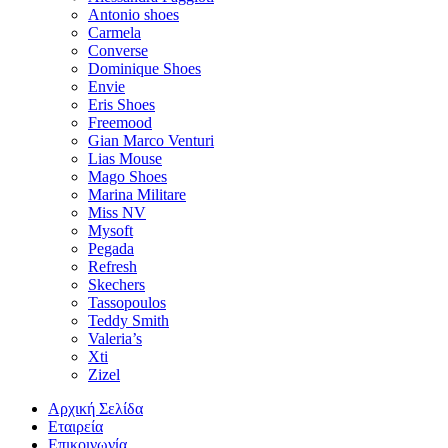
Antonio shoes
Carmela
Converse
Dominique Shoes
Envie
Eris Shoes
Freemood
Gian Marco Venturi
Lias Mouse
Mago Shoes
Marina Militare
Miss NV
Mysoft
Pegada
Refresh
Skechers
Tassopoulos
Teddy Smith
Valeria’s
Xti
Zizel
Αρχική Σελίδα
Εταιρεία
Επικοινωνία