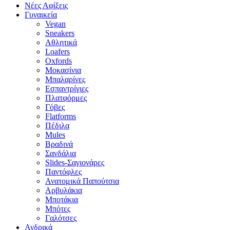
Νέες Αφίξεις
Γυναικεία
Vegan
Sneakers
Αθλητικά
Loafers
Oxfords
Μοκασίνια
Μπαλαρίνες
Εσπαντρίγιες
Πλατφόρμες
Γόβες
Flatforms
Πέδιλα
Mules
Βραδινά
Σανδάλια
Slides-Σαγιονάρες
Παντόφλες
Ανατομικά Παπούτσια
Αρβυλάκια
Μποτάκια
Μπότες
Γαλότσες
Ανδρικά