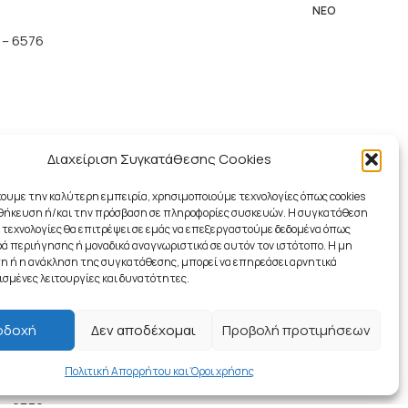
ΝΈΟ
 – 6576
Διαχείριση Συγκατάθεσης Cookies
χουμε την καλύτερη εμπειρία, χρησιμοποιούμε τεχνολογίες όπως cookies
-2
οθήκευση ή/και την πρόσβαση σε πληροφορίες συσκευών. Η συγκατάθεση
5%
ς τεχνολογίες θα επιτρέψει σε εμάς να επεξεργαστούμε δεδομένα όπως
ΝΈΟ
 περιήγησης ή μοναδικά αναγνωριστικά σε αυτόν τον ιστότοπο. Η μη
 ή η ανάκληση της συγκατάθεσης, μπορεί να επηρεάσει αρνητικά
– 1012
ισμένες λειτουργίες και δυνατότητες.
οδοχή
Δεν αποδέχομαι
Προβολή προτιμήσεων
-2
5%
Πολιτική Απορρήτου και Όροι χρήσης
ΝΈΟ
 – 6576