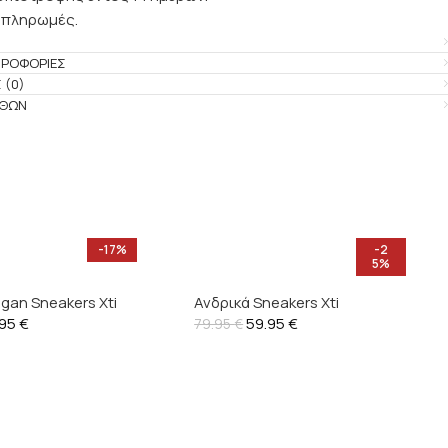
 πληρωμές.
ΗΡΟΦΟΡΊΕΣ
 (0)
ΕΘΏΝ
-17%
-2
5%
gan Sneakers Xti
Ανδρικά Sneakers Xti
.95
€
59.95
€
79.95
€