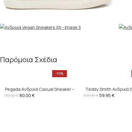
Παρόμοια Σχέδια
-11%
Pegada Ανδρικά Casual Sneaker –
Teddy Smith Ανδρικά 
80.00
€
112403
59.95
€
120091
90.00
€
69.95
€