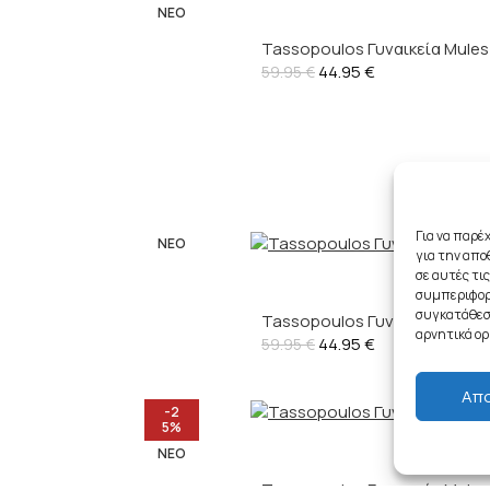
ΝΈΟ
Tassopoulos Γυναικεία Mules
44.95
€
59.95
€
Για να παρέ
ΝΈΟ
για την απ
σε αυτές τι
συμπεριφορά
συγκατάθεση
Tassopoulos Γυναικεία Mules 
αρνητικά ορ
44.95
€
59.95
€
Απ
-2
5%
ΝΈΟ
Tassopoulos Γυναικεία Mules