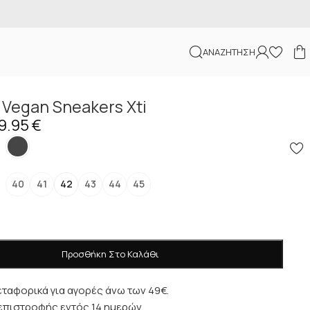
α αγορές άνω των
100€
Εκπτώ
ΑΝΑΖΉΤΗΣΗ
 Vegan Sneakers Xti
9.95
€
40
41
42
43
44
45
Προσθήκη Στο Καλάθι
ταφορικά για αγορές άνω των 49€.
επιστροφής εντός 14 ημερών.