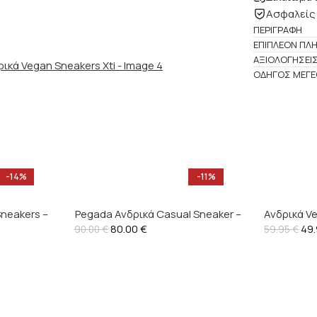
Ασφαλείς
ΠΕΡΙΓΡΑΦΉ
ΕΠΙΠΛΈΟΝ ΠΛ
ΑΞΙΟΛΟΓΉΣΕΙΣ
ΟΔΗΓΌΣ ΜΕΓ
-14%
-11%
Sneakers –
Pegada Ανδρικά Casual Sneaker –
Ανδρικά Ve
80.00
€
111921
49
90.00
€
59.95
€