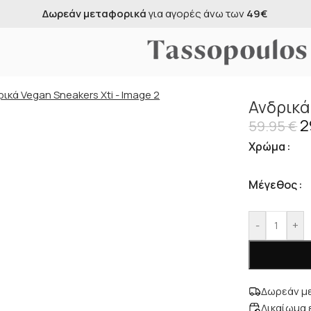
ς άνω των
49€
Δωρεάν αντικαταβολή
γι
 Sneakers Xti
Ανδρικά
2
59.95
€
Χρώμα
Μέγεθος
-
+
Δωρεάν με
Δικαίωμα 