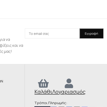
για να
φίξεις και να
ές μας!
ΩΝ
Καλάθι
Λογαριασμός
Τρόποι Πληρωμής: