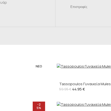
ουάρ
Επιστροφές
ΝΈΟ
Tassopoulos Γυναικεία Mules 
44.95
€
59.95
€
-2
5%