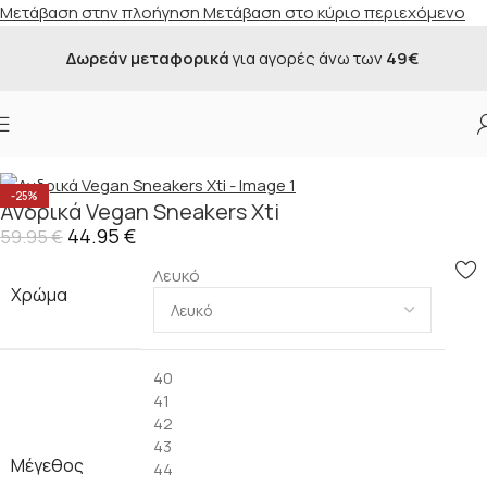
Μετάβαση στην πλοήγηση
Μετάβαση στο κύριο περιεχόμενο
Δωρεάν μεταφορικά
για αγορές άνω των
49€
Αρχική σελίδα
/
Κατάστημα
/
Προσφορές
/
Ανδρικά
-25%
Ανδρικά Vegan Sneakers Xti
44.95
€
59.95
€
Λευκό
Χρώμα
40
41
42
43
Μέγεθος
44