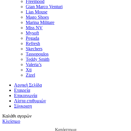
Freemood
Gian Marco Venturi
Lias Mouse
Mago Shoes
Marina Militare
Miss NV
Mysoft
Pegada
Refresh
Skechers
Tassopoulos
Teddy Smith
Valeria’s
Xti
Zizel
Αρχική Σελίδα
Εταιρεία
Επικοινωνία
Λίστα επιθυμιών
Σύγκριση
Καλάθι αγορών
Κλείσιμο
Κατάστημα