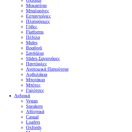
Oxfords
Μοκασίνια
Μπαλαρίνες
Εσπαντρίγιες
Πλατφόρμες
Γόβες
Flatforms
Πέδιλα
Mules
Βραδινά
Σανδάλια
Slides-Σαγιονάρες
Παντόφλες
Ανατομικά Παπούτσια
Αρβυλάκια
Μποτάκια
Μπότες
Γαλότσες
Ανδρικά
Vegan
Sneakers
Αθλητικά
Casual
Loafers
Oxfords