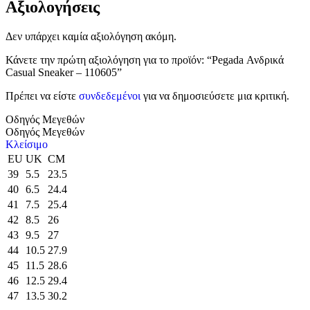
Αξιολογήσεις
Δεν υπάρχει καμία αξιολόγηση ακόμη.
Κάνετε την πρώτη αξιολόγηση για το προϊόν: “Pegada Ανδρικά
Casual Sneaker – 110605”
Πρέπει να είστε
συνδεδεμένοι
για να δημοσιεύσετε μια κριτική.
Οδηγός Μεγεθών
Οδηγός Μεγεθών
Κλείσιμο
EU
UK
CM
39
5.5
23.5
40
6.5
24.4
41
7.5
25.4
42
8.5
26
43
9.5
27
44
10.5
27.9
45
11.5
28.6
46
12.5
29.4
47
13.5
30.2