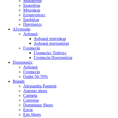
Μοκασίνια
Σκαρπίνια
Μποτάκια
Εσπαντρίγιες
Σανδάλια
Παντόφλες
Αξεσουάρ
Ανδρικά
Ανδρικά τσαντάκια
Ανδρικά πορτοφόλια
Γυναικεία
Γυναικείες Τσάντες
Γυναικεία Πορτοφόλια
Προσφορές
Ανδρικά
Γυναικεία
Outlet 50-70%
Brands
Alessandra Paggioti
Antonio shoes
Carmela
Converse
Dominique Shoes
Envie
Eris Shoes