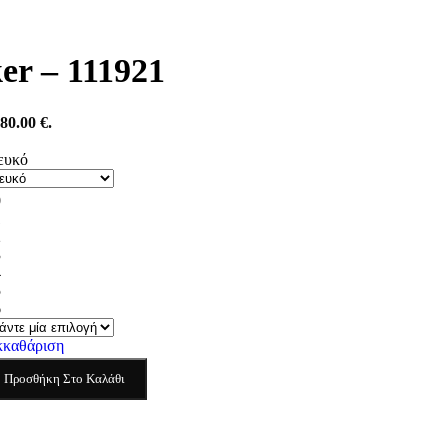
er – 111921
80.00 €.
ευκό
0
1
2
3
4
5
6
κκαθάριση
Προσθήκη Στο Καλάθι