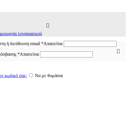
μιουργία λογαριασμού
τη ή διεύθυνση email
*
Απαιτείται
ρόσβασης
*
Απαιτείται
ον κωδικό σας;
Να με θυμάσαι