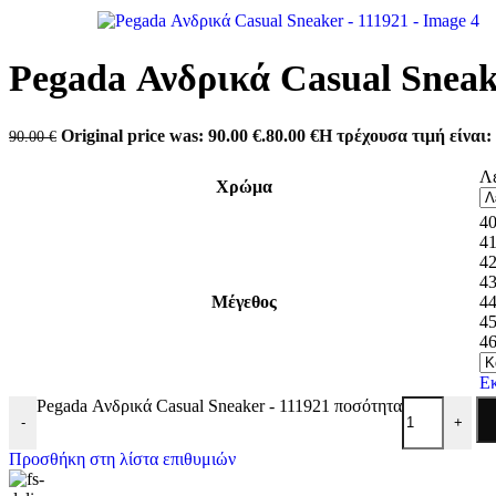
Antonio shoes
Carmela
Converse
Dominique Shoes
Pegada Ανδρικά Casual Sneak
Envie
Eris Shoes
Freemood
Original price was: 90.00 €.
80.00
€
Η τρέχουσα τιμή είναι: 
90.00
€
Gian Marco Venturi
Lias Mouse
Λ
Mago Shoes
Χρώμα
Marina Militare
Miss NV
4
Mysoft
4
Pegada
4
Refresh
4
Skechers
Μέγεθος
4
Tassopoulos
4
Teddy Smith
4
Valeria’s
Xti
Ε
Zizel
Pegada Ανδρικά Casual Sneaker - 111921 ποσότητα
-
+
Προσθήκη στη λίστα επιθυμιών