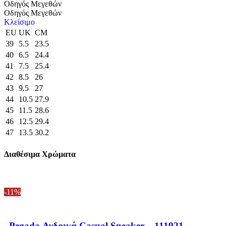
Οδηγός Μεγεθών
Οδηγός Μεγεθών
Κλείσιμο
EU
UK
CM
39
5.5
23.5
40
6.5
24.4
41
7.5
25.4
42
8.5
26
43
9.5
27
44
10.5
27.9
45
11.5
28.6
46
12.5
29.4
47
13.5
30.2
Διαθέσιμα Χρώματα
-11%
Pegada Ανδρικά Casual Sneaker – 111921