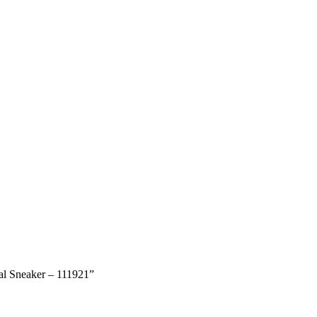
al Sneaker – 111921”