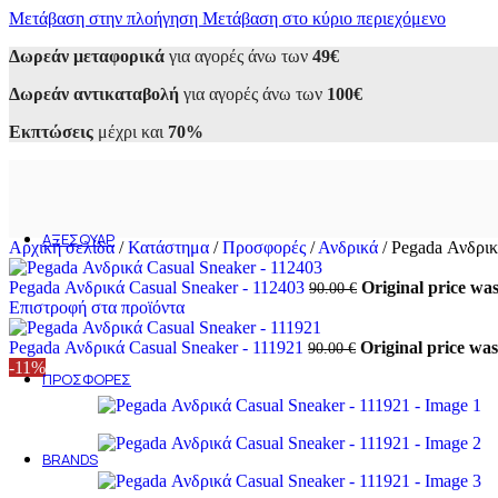
Μετάβαση στην πλοήγηση
Sneakers
Μετάβαση στο κύριο περιεχόμενο
Αθλητικά
Δωρεάν μεταφορικά
για αγορές άνω των
49€
Casual
Loafers
Δωρεάν αντικαταβολή
για αγορές άνω των
100€
Oxfords
Μοκασίνια
Εκπτώσεις
μέχρι και
70%
Σκαρπίνια
Μποτάκια
Εσπαντρίγιες
Σανδάλια
Παντόφλες
ΑΞΕΣΟΥΆΡ
Αρχική σελίδα
/
Κατάστημα
/
Προσφορές
/
Ανδρικά
/
Pegada Ανδρικ
Ανδρικά
Ανδρικά τσαντάκια
Pegada Ανδρικά Casual Sneaker - 112403
Original price was
90.00
€
Ανδρικά πορτοφόλια
Επιστροφή στα προϊόντα
Γυναικεία
Γυναικείες Τσάντες
Pegada Ανδρικά Casual Sneaker - 111921
Original price was
90.00
€
Γυναικεία Πορτοφόλια
-11%
ΠΡΟΣΦΟΡΈΣ
Ανδρικά
Γυναικεία
Outlet 50-70%
BRANDS
Alessandra Paggioti