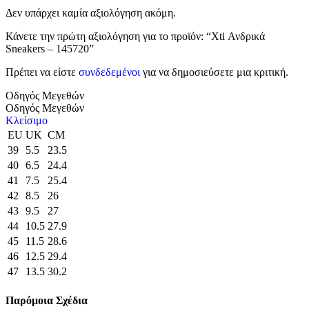
Δεν υπάρχει καμία αξιολόγηση ακόμη.
Κάνετε την πρώτη αξιολόγηση για το προϊόν: “Xti Ανδρικά
Sneakers – 145720”
Πρέπει να είστε
συνδεδεμένοι
για να δημοσιεύσετε μια κριτική.
Οδηγός Μεγεθών
Οδηγός Μεγεθών
Κλείσιμο
EU
UK
CM
39
5.5
23.5
40
6.5
24.4
41
7.5
25.4
42
8.5
26
43
9.5
27
44
10.5
27.9
45
11.5
28.6
46
12.5
29.4
47
13.5
30.2
Παρόμοια Σχέδια