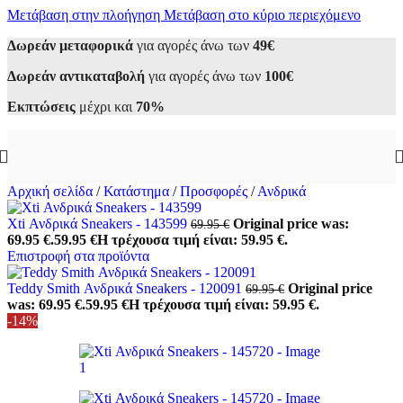
Μετάβαση στην πλοήγηση
Μετάβαση στο κύριο περιεχόμενο
Δωρεάν μεταφορικά
για αγορές άνω των
49€
Δωρεάν αντικαταβολή
για αγορές άνω των
100€
Εκπτώσεις
μέχρι και
70%
Αρχική σελίδα
/
Κατάστημα
/
Προσφορές
/
Ανδρικά
Xti Ανδρικά Sneakers - 143599
Original price was:
69.95
€
69.95 €.
59.95
€
Η τρέχουσα τιμή είναι: 59.95 €.
Επιστροφή στα προϊόντα
Teddy Smith Ανδρικά Sneakers - 120091
Original price
69.95
€
was: 69.95 €.
59.95
€
Η τρέχουσα τιμή είναι: 59.95 €.
-14%