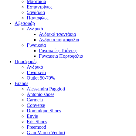
Μποτάκια
Εσπαντρίγιες
Σανδάλια
Παντόφλες
Αξεσουάρ
Ανδρικά
Ανδρικά τσαντάκια
Ανδρικά πορτοφόλια
Γυναικεία
Γυναικείες Τσάντες
Γυναικεία Πορτοφόλια
Προσφορές
Ανδρικά
Γυναικεία
Outlet 50-70%
Brands
Alessandra Paggioti
Antonio shoes
Carmela
Converse
Dominique Shoes
Envie
Eris Shoes
Freemood
Gian Marco Venturi