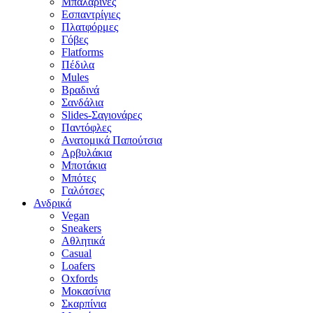
Μπαλαρίνες
Εσπαντρίγιες
Πλατφόρμες
Γόβες
Flatforms
Πέδιλα
Mules
Βραδινά
Σανδάλια
Slides-Σαγιονάρες
Παντόφλες
Ανατομικά Παπούτσια
Αρβυλάκια
Μποτάκια
Μπότες
Γαλότσες
Ανδρικά
Vegan
Sneakers
Αθλητικά
Casual
Loafers
Oxfords
Μοκασίνια
Σκαρπίνια