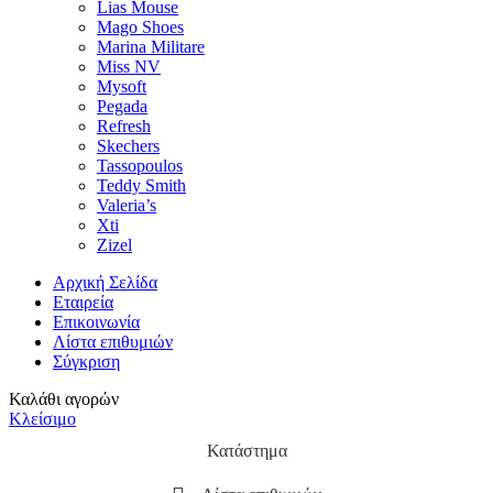
Lias Mouse
Mago Shoes
Marina Militare
Miss NV
Mysoft
Pegada
Refresh
Skechers
Tassopoulos
Teddy Smith
Valeria’s
Xti
Zizel
Αρχική Σελίδα
Εταιρεία
Επικοινωνία
Λίστα επιθυμιών
Σύγκριση
Καλάθι αγορών
Κλείσιμο
Κατάστημα