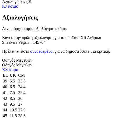
Αξιολογήσεις (0)
Κλείσιμο
Αξιολογήσεις
Δεν υπάρχει καμία αξιολόγηση ακόμη.
Κάνετε την πρώτη αξιολόγηση για το προϊόν: “Xti Ανδρικά
Sneakers Vegan – 145704”
Πρέπει να είστε
συνδεδεμένοι
για να δημοσιεύσετε μια κριτική.
Οδηγός Μεγεθών
Οδηγός Μεγεθών
Κλείσιμο
EU
UK
CM
39
5.5
23.5
40
6.5
24.4
41
7.5
25.4
42
8.5
26
43
9.5
27
44
10.5
27.9
45
11.5
28.6