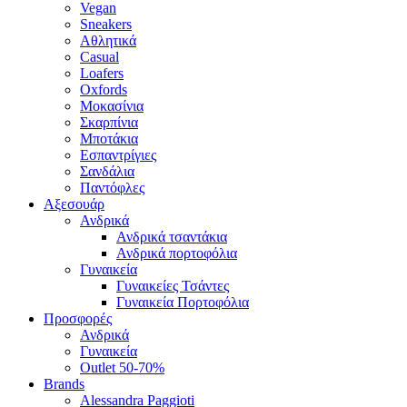
Vegan
Sneakers
Αθλητικά
Casual
Loafers
Oxfords
Μοκασίνια
Σκαρπίνια
Μποτάκια
Εσπαντρίγιες
Σανδάλια
Παντόφλες
Αξεσουάρ
Ανδρικά
Ανδρικά τσαντάκια
Ανδρικά πορτοφόλια
Γυναικεία
Γυναικείες Τσάντες
Γυναικεία Πορτοφόλια
Προσφορές
Ανδρικά
Γυναικεία
Outlet 50-70%
Brands
Alessandra Paggioti