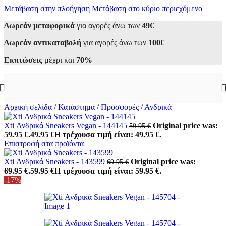
Μετάβαση στην πλοήγηση
Μετάβαση στο κύριο περιεχόμενο
Δωρεάν μεταφορικά
για αγορές άνω των
49€
Δωρεάν αντικαταβολή
για αγορές άνω των
100€
Εκπτώσεις
μέχρι και
70%
Αρχική σελίδα
/
Κατάστημα
/
Προσφορές
/
Ανδρικά
Xti Ανδρικά Sneakers Vegan - 144145
Original price was:
59.95
€
59.95 €.
49.95
€
Η τρέχουσα τιμή είναι: 49.95 €.
Επιστροφή στα προϊόντα
Xti Ανδρικά Sneakers - 143599
Original price was:
69.95
€
69.95 €.
59.95
€
Η τρέχουσα τιμή είναι: 59.95 €.
-17%