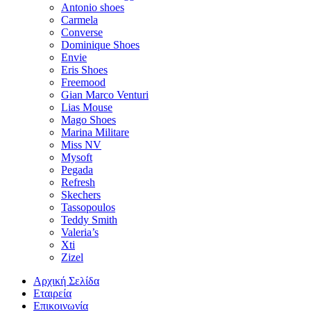
Antonio shoes
Carmela
Converse
Dominique Shoes
Envie
Eris Shoes
Freemood
Gian Marco Venturi
Lias Mouse
Mago Shoes
Marina Militare
Miss NV
Mysoft
Pegada
Refresh
Skechers
Tassopoulos
Teddy Smith
Valeria’s
Xti
Zizel
Αρχική Σελίδα
Εταιρεία
Επικοινωνία