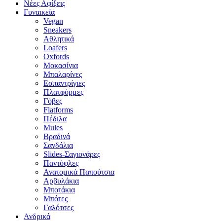
Νέες Αφίξεις
Γυναικεία
Vegan
Sneakers
Αθλητικά
Loafers
Oxfords
Μοκασίνια
Μπαλαρίνες
Εσπαντρίγιες
Πλατφόρμες
Γόβες
Flatforms
Πέδιλα
Mules
Βραδινά
Σανδάλια
Slides-Σαγιονάρες
Παντόφλες
Ανατομικά Παπούτσια
Αρβυλάκια
Μποτάκια
Μπότες
Γαλότσες
Ανδρικά