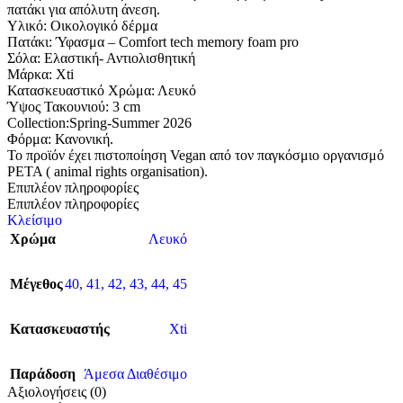
πατάκι για απόλυτη άνεση.
Υλικό: Οικολογικό δέρμα
Πατάκι: Ύφασμα – Comfort tech memory foam pro
Σόλα: Eλαστική- Αντιολισθητική
Μάρκα: Xti
Κατασκευαστικό Χρώμα: Λευκό
Ύψος Τακουνιού: 3 cm
Collection:Spring-Summer 2026
Φόρμα: Κανονική.
Το προϊόν έχει πιστοποίηση Vegan από τον παγκόσμιο οργανισμό
PETA ( animal rights organisation).
Επιπλέον πληροφορίες
Επιπλέον πληροφορίες
Κλείσιμο
Χρώμα
Λευκό
Μέγεθος
40
,
41
,
42
,
43
,
44
,
45
Κατασκευαστής
Xti
Παράδοση
Άμεσα Διαθέσιμο
Αξιολογήσεις (0)