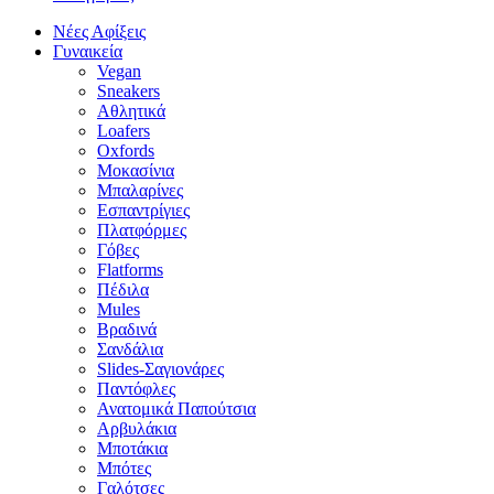
Νέες Αφίξεις
Γυναικεία
Vegan
Sneakers
Αθλητικά
Loafers
Oxfords
Μοκασίνια
Μπαλαρίνες
Εσπαντρίγιες
Πλατφόρμες
Γόβες
Flatforms
Πέδιλα
Mules
Βραδινά
Σανδάλια
Slides-Σαγιονάρες
Παντόφλες
Ανατομικά Παπούτσια
Αρβυλάκια
Μποτάκια
Μπότες
Γαλότσες