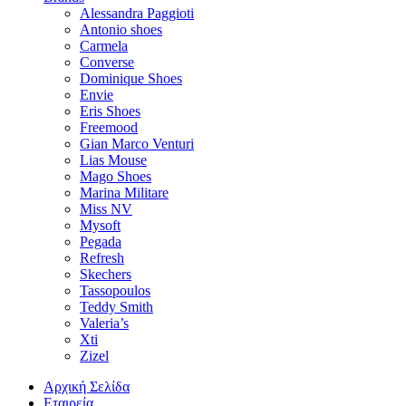
Alessandra Paggioti
Antonio shoes
Carmela
Converse
Dominique Shoes
Envie
Eris Shoes
Freemood
Gian Marco Venturi
Lias Mouse
Mago Shoes
Marina Militare
Miss NV
Mysoft
Pegada
Refresh
Skechers
Tassopoulos
Teddy Smith
Valeria’s
Xti
Zizel
Αρχική Σελίδα
Εταιρεία