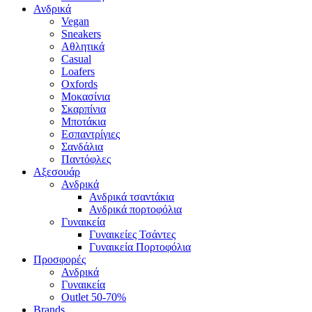
Ανδρικά
Vegan
Sneakers
Αθλητικά
Casual
Loafers
Oxfords
Μοκασίνια
Σκαρπίνια
Μποτάκια
Εσπαντρίγιες
Σανδάλια
Παντόφλες
Αξεσουάρ
Ανδρικά
Ανδρικά τσαντάκια
Ανδρικά πορτοφόλια
Γυναικεία
Γυναικείες Τσάντες
Γυναικεία Πορτοφόλια
Προσφορές
Ανδρικά
Γυναικεία
Outlet 50-70%
Brands