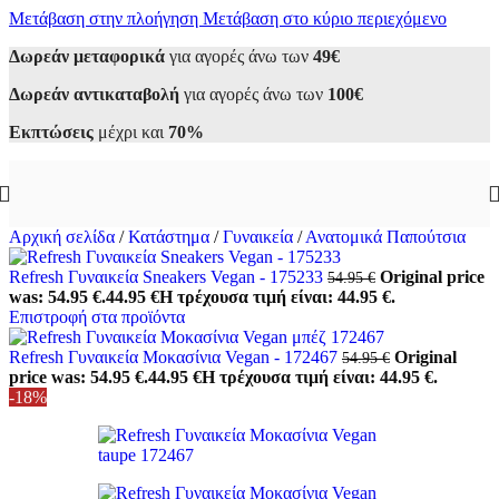
Μετάβαση στην πλοήγηση
Μετάβαση στο κύριο περιεχόμενο
Δωρεάν μεταφορικά
για αγορές άνω των
49€
Δωρεάν αντικαταβολή
για αγορές άνω των
100€
Εκπτώσεις
μέχρι και
70%
Αρχική σελίδα
/
Κατάστημα
/
Γυναικεία
/
Ανατομικά Παπούτσια
Refresh Γυναικεία Sneakers Vegan - 175233
Original price
54.95
€
was: 54.95 €.
44.95
€
Η τρέχουσα τιμή είναι: 44.95 €.
Επιστροφή στα προϊόντα
Refresh Γυναικεία Μοκασίνια Vegan - 172467
Original
54.95
€
price was: 54.95 €.
44.95
€
Η τρέχουσα τιμή είναι: 44.95 €.
-18%