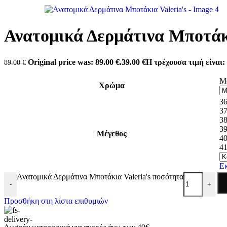
Antonio shoes
Carmela
Converse
Dominique Shoes
Ανατομικά Δερμάτινα Μποτάκι
Envie
Eris Shoes
Freemood
Original price was: 89.00 €.
39.00
€
Η τρέχουσα τιμή είναι: 
89.00
€
Gian Marco Venturi
Lias Mouse
Μ
Mago Shoes
Χρώμα
Marina Militare
Miss NV
3
Mysoft
3
Pegada
3
Refresh
3
Μέγεθος
Skechers
4
Tassopoulos
4
Teddy Smith
Valeria’s
Ε
Xti
Ανατομικά Δερμάτινα Μποτάκια Valeria's ποσότητα
Zizel
-
+
Προσθήκη στη λίστα επιθυμιών