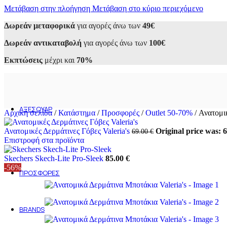
Μετάβαση στην πλοήγηση
Sneakers
Μετάβαση στο κύριο περιεχόμενο
Αθλητικά
Δωρεάν μεταφορικά
για αγορές άνω των
49€
Casual
Loafers
Δωρεάν αντικαταβολή
για αγορές άνω των
100€
Oxfords
Μοκασίνια
Εκπτώσεις
μέχρι και
70%
Σκαρπίνια
Μποτάκια
Εσπαντρίγιες
Σανδάλια
Παντόφλες
ΑΞΕΣΟΥΆΡ
Αρχική σελίδα
/
Κατάστημα
/
Προσφορές
/
Outlet 50-70%
/
Ανατομικ
Ανδρικά
Ανδρικά τσαντάκια
Ανατομικές Δερμάτινες Γόβες Valeria's
Original price was: 6
69.00
€
Ανδρικά πορτοφόλια
Επιστροφή στα προϊόντα
Γυναικεία
Γυναικείες Τσάντες
Skechers Skech-Lite Pro-Sleek
85.00
€
Γυναικεία Πορτοφόλια
-56%
ΠΡΟΣΦΟΡΈΣ
Ανδρικά
Γυναικεία
Outlet 50-70%
BRANDS
Alessandra Paggioti