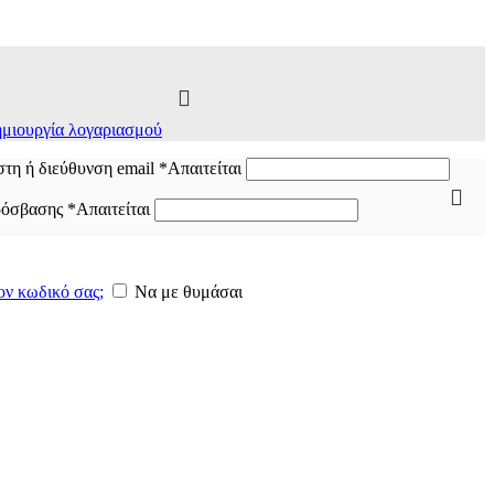
μιουργία λογαριασμού
τη ή διεύθυνση email
*
Απαιτείται
ρόσβασης
*
Απαιτείται
ον κωδικό σας;
Να με θυμάσαι