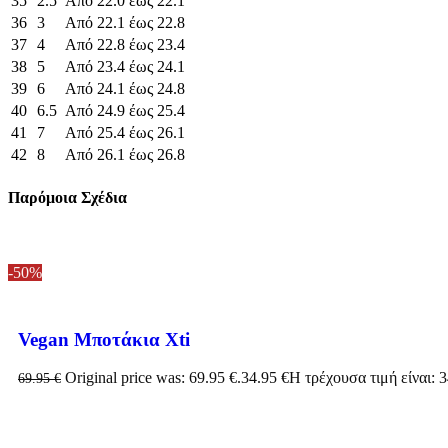
35
2.5
Από 22.0 έως 22.1
36
3
Από 22.1 έως 22.8
37
4
Από 22.8 έως 23.4
38
5
Από 23.4 έως 24.1
39
6
Από 24.1 έως 24.8
40
6.5
Από 24.9 έως 25.4
41
7
Από 25.4 έως 26.1
42
8
Από 26.1 έως 26.8
Παρόμοια Σχέδια
-50%
Vegan Μποτάκια Xti
Original price was: 69.95 €.
34.95
€
Η τρέχουσα τιμή είναι: 3
69.95
€