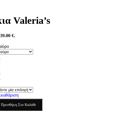
α Valeria’s
39.00 €.
αύρο
6
7
8
9
0
1
κκαθάριση
Προσθήκη Στο Καλάθι