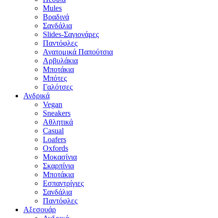
Mules
Βραδινά
Σανδάλια
Slides-Σαγιονάρες
Παντόφλες
Ανατομικά Παπούτσια
Αρβυλάκια
Μποτάκια
Μπότες
Γαλότσες
Ανδρικά
Vegan
Sneakers
Αθλητικά
Casual
Loafers
Oxfords
Μοκασίνια
Σκαρπίνια
Μποτάκια
Εσπαντρίγιες
Σανδάλια
Παντόφλες
Αξεσουάρ