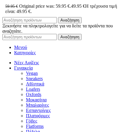
Original price was: 59.95 €.
49.95
€
Η τρέχουσα τιμή
59.95
€
είναι: 49.95 €.
Αναζήτηση
Ξεκινήστε να πληκτρολογείτε για να δείτε τα προϊόντα που
αναζητάτε.
Αναζήτηση
Μενού
Κατηγορίες
Νέες Αφίξεις
Γυναικεία
Vegan
Sneakers
Αθλητικά
Loafers
Oxfords
Μοκασίνια
Μπαλαρίνες
Εσπαντρίγιες
Πλατφόρμες
Γόβες
Flatforms
Πέδιλα