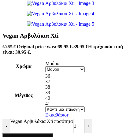
Vegan Αρβυλάκια Xti
Original price was: 69.95 €.
39.95
€
Η τρέχουσα τιμή
69.95
€
είναι: 39.95 €.
Μαύρο
Χρώμα
36
37
38
39
Μέγεθος
40
41
Εκκαθάριση
Vegan Αρβυλάκια Xti ποσότητα
-
+