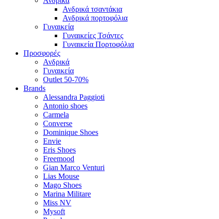
Ανδρικά
Ανδρικά τσαντάκια
Ανδρικά πορτοφόλια
Γυναικεία
Γυναικείες Τσάντες
Γυναικεία Πορτοφόλια
Προσφορές
Ανδρικά
Γυναικεία
Outlet 50-70%
Brands
Alessandra Paggioti
Antonio shoes
Carmela
Converse
Dominique Shoes
Envie
Eris Shoes
Freemood
Gian Marco Venturi
Lias Mouse
Mago Shoes
Marina Militare
Miss NV
Mysoft