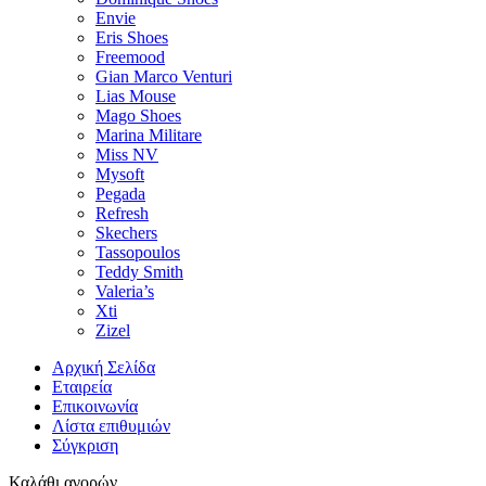
Envie
Eris Shoes
Freemood
Gian Marco Venturi
Lias Mouse
Mago Shoes
Marina Militare
Miss NV
Mysoft
Pegada
Refresh
Skechers
Tassopoulos
Teddy Smith
Valeria’s
Xti
Zizel
Αρχική Σελίδα
Εταιρεία
Επικοινωνία
Λίστα επιθυμιών
Σύγκριση
Καλάθι αγορών