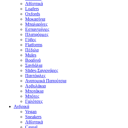
Αθλητικά
Loafers
Oxfords
Μοκασίνια
Μπαλαρίνες
Εσπαντρίγιες
Πλατφόρμες
Γόβες
Flatforms
Πέδιλα
Mules
Βραδινά
Σανδάλια
Slides-Σαγιονάρες
Παντόφλες
Ανατομικά Παπούτσια
Αρβυλάκια
Μποτάκια
Μπότες
Γαλότσες
Ανδρικά
Vegan
Sneakers
Αθλητικά
Casual