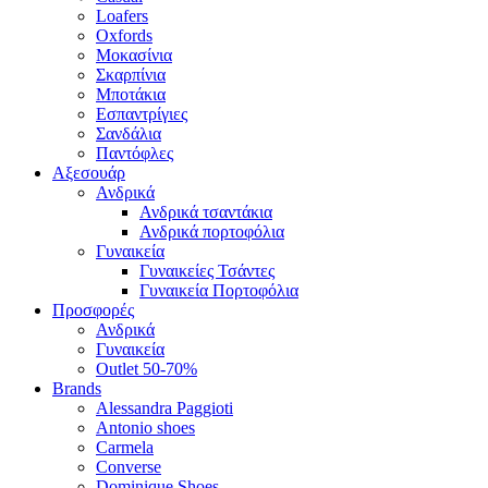
Loafers
Oxfords
Μοκασίνια
Σκαρπίνια
Μποτάκια
Εσπαντρίγιες
Σανδάλια
Παντόφλες
Αξεσουάρ
Ανδρικά
Ανδρικά τσαντάκια
Ανδρικά πορτοφόλια
Γυναικεία
Γυναικείες Τσάντες
Γυναικεία Πορτοφόλια
Προσφορές
Ανδρικά
Γυναικεία
Outlet 50-70%
Brands
Alessandra Paggioti
Antonio shoes
Carmela
Converse
Dominique Shoes