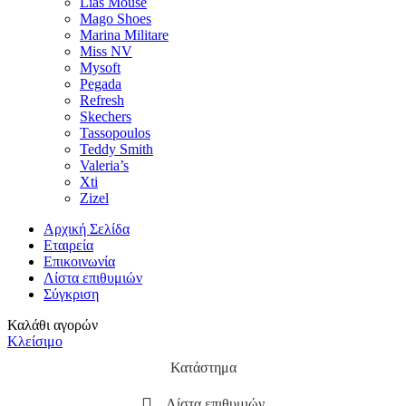
Lias Mouse
Mago Shoes
Marina Militare
Miss NV
Mysoft
Pegada
Refresh
Skechers
Tassopoulos
Teddy Smith
Valeria’s
Xti
Zizel
Αρχική Σελίδα
Εταιρεία
Επικοινωνία
Λίστα επιθυμιών
Σύγκριση
Καλάθι αγορών
Κλείσιμο
Κατάστημα
Λίστα επιθυμιών