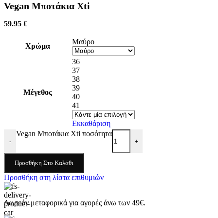
Vegan Μποτάκια Xti
59.95
€
Μαύρο
Χρώμα
36
37
38
39
Μέγεθος
40
41
Εκκαθάριση
Vegan Μποτάκια Xti ποσότητα
-
+
Προσθήκη Στο Καλάθι
Προσθήκη στη λίστα επιθυμιών
Δωρεάν μεταφορικά για αγορές άνω των 49€.