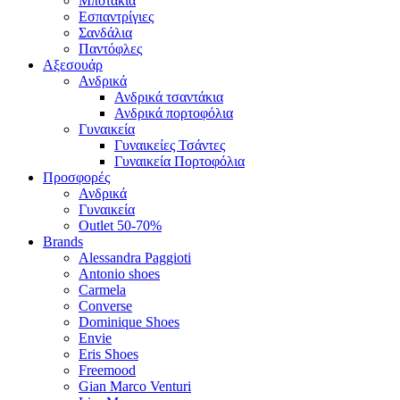
Μποτάκια
Εσπαντρίγιες
Σανδάλια
Παντόφλες
Αξεσουάρ
Ανδρικά
Ανδρικά τσαντάκια
Ανδρικά πορτοφόλια
Γυναικεία
Γυναικείες Τσάντες
Γυναικεία Πορτοφόλια
Προσφορές
Ανδρικά
Γυναικεία
Outlet 50-70%
Brands
Alessandra Paggioti
Antonio shoes
Carmela
Converse
Dominique Shoes
Envie
Eris Shoes
Freemood
Gian Marco Venturi