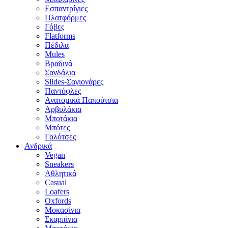
Εσπαντρίγιες
Πλατφόρμες
Γόβες
Flatforms
Πέδιλα
Mules
Βραδινά
Σανδάλια
Slides-Σαγιονάρες
Παντόφλες
Ανατομικά Παπούτσια
Αρβυλάκια
Μποτάκια
Μπότες
Γαλότσες
Ανδρικά
Vegan
Sneakers
Αθλητικά
Casual
Loafers
Oxfords
Μοκασίνια
Σκαρπίνια