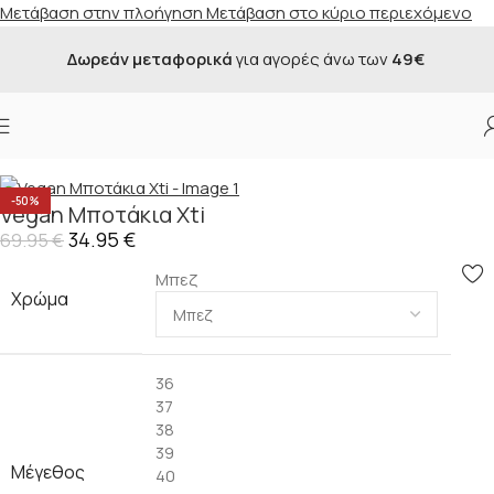
Μετάβαση στην πλοήγηση
Μετάβαση στο κύριο περιεχόμενο
Δωρεάν μεταφορικά
για αγορές άνω των
49€
Αρχική σελίδα
/
Κατάστημα
/
Προσφορές
/
Γυναικεία
-50%
Vegan Μποτάκια Xti
34.95
€
69.95
€
Μπεζ
Χρώμα
36
37
38
39
Μέγεθος
40