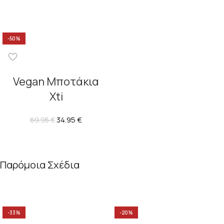
-50%
Vegan Μποτάκια
Xti
34.95
€
69.95
€
Παρόμοια Σχέδια
-33%
-20%