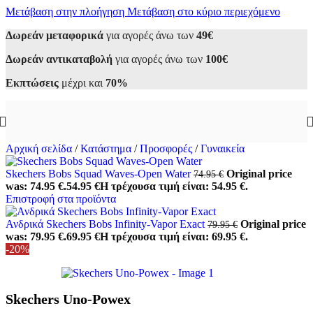
Μετάβαση στην πλοήγηση
Μετάβαση στο κύριο περιεχόμενο
Δωρεάν μεταφορικά
για αγορές άνω των
49€
Δωρεάν αντικαταβολή
για αγορές άνω των
100€
Εκπτώσεις
μέχρι και
70%
Αρχική σελίδα
/
Κατάστημα
/
Προσφορές
/
Γυναικεία
Skechers Bobs Squad Waves-Open Water
Original price
74.95
€
was: 74.95 €.
54.95
€
Η τρέχουσα τιμή είναι: 54.95 €.
Επιστροφή στα προϊόντα
Ανδρικά Skechers Bobs Infinity-Vapor Exact
Original price
79.95
€
was: 79.95 €.
69.95
€
Η τρέχουσα τιμή είναι: 69.95 €.
-20%
Skechers Uno-Powex