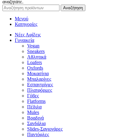
αναζητάτε.
Αναζήτηση
Μενού
Κατηγορίες
Νέες Αφίξεις
Γυναικεία
Vegan
Sneakers
Αθλητικά
Loafers
Oxfords
Μοκασίνια
Μπαλαρίνες
Εσπαντρίγιες
Πλατφόρμες
Γόβες
Flatforms
Πέδιλα
Mules
Βραδινά
Σανδάλια
Slides-Σαγιονάρες
Παντόφλες