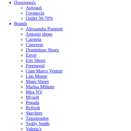
Προσφορές
Ανδρικά
Γυναικεία
Outlet 50-70%
Brands
Alessandra Paggioti
Antonio shoes
Carmela
Converse
Dominique Shoes
Envie
Eris Shoes
Freemood
Gian Marco Venturi
Lias Mouse
Mago Shoes
Marina Militare
Miss NV
Mysoft
Pegada
Refresh
Skechers
Tassopoulos
Teddy Smith
Valeria’s