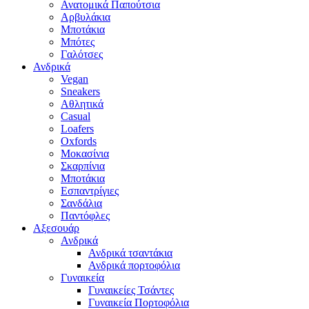
Ανατομικά Παπούτσια
Αρβυλάκια
Μποτάκια
Μπότες
Γαλότσες
Ανδρικά
Vegan
Sneakers
Αθλητικά
Casual
Loafers
Oxfords
Μοκασίνια
Σκαρπίνια
Μποτάκια
Εσπαντρίγιες
Σανδάλια
Παντόφλες
Αξεσουάρ
Ανδρικά
Ανδρικά τσαντάκια
Ανδρικά πορτοφόλια
Γυναικεία
Γυναικείες Τσάντες
Γυναικεία Πορτοφόλια