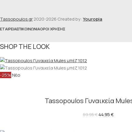
Tassopoulos.gr
2020-2026 Created by:
Youropia
ΕΤΑΙΡΕΊΑ
ΕΠΙΚΟΙΝΩΝΊΑ
ΌΡΟΙ ΧΡΉΣΗΣ
SHOP THE LOOK
-25%
Νέο
Tassopoulos Γυναικεία Mules
44.95
€
59.95
€