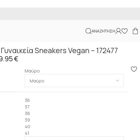
ΑΝΑΖΉΤΗΣΗ
Επιστροφή στα προϊόντα
 Γυναικεία Sneakers Vegan – 172477
9.95
€
Μαύρο
36
37
38
39
40
41