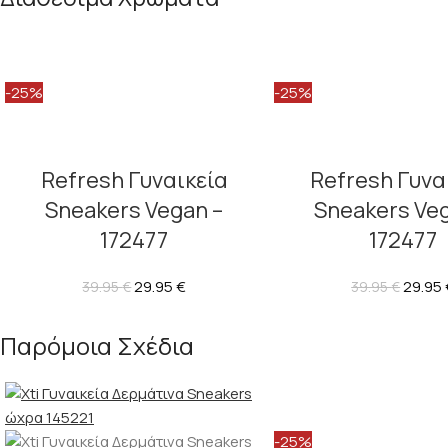
-25%
-25%
Refresh Γυναικεία
Refresh Γυνα
Sneakers Vegan –
Sneakers Veg
172477
172477
29.95
€
29.95
39.95
€
39.95
€
Παρόμοια Σχέδια
-25%