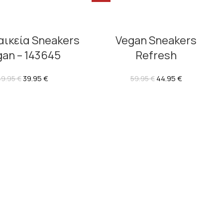
ναικεία Sneakers
Vegan Sneakers
gan – 143645
Refresh
39.95
€
44.95
€
49.95
€
59.95
€