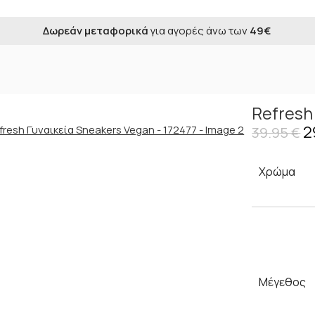
Δωρεάν μεταφορικά
για αγορές άνω των
49€
ικεία Sneakers Vegan – 172477
Refresh
2
39.95
€
Χρώμα
Μέγεθος