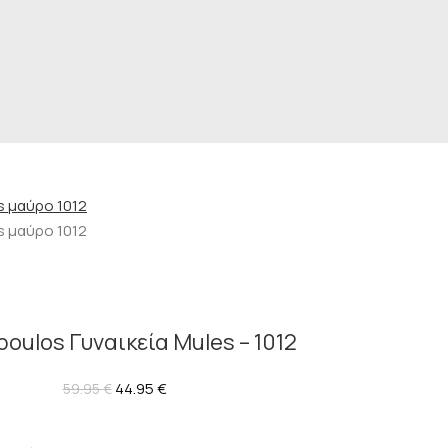
oulos Γυναικεία Mules – 1012
44.95
€
59.95
€