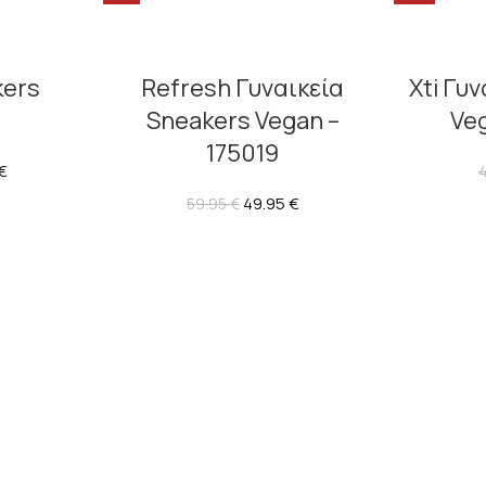
kers
Refresh Γυναικεία
Xti Γυ
Sneakers Vegan –
Ve
175019
€
49.95
€
59.95
€