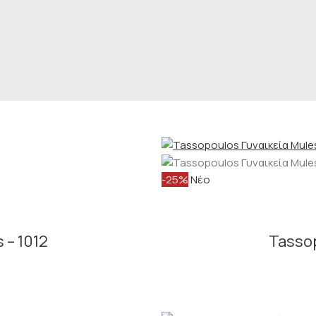
-25%
Νέο
 – 1012
Tassop