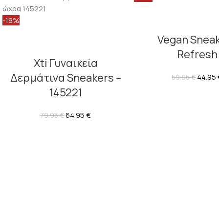
-19%
Vegan Snea
Refresh
Xti Γυναικεία
Δερμάτινα Sneakers –
44.95
59.95
€
145221
64.95
€
79.95
€