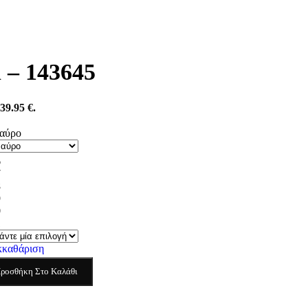
 – 143645
39.95 €.
αύρο
6
7
8
9
0
1
κκαθάριση
ροσθήκη Στο Καλάθι