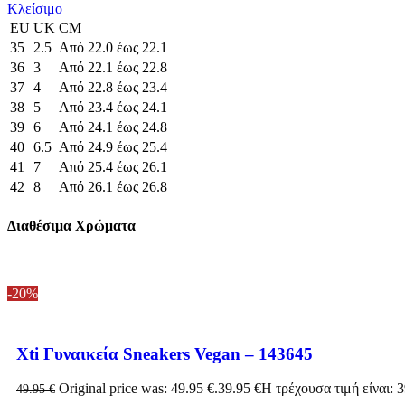
Κλείσιμο
EU
UK
CM
35
2.5
Από 22.0 έως 22.1
36
3
Από 22.1 έως 22.8
37
4
Από 22.8 έως 23.4
38
5
Από 23.4 έως 24.1
39
6
Από 24.1 έως 24.8
40
6.5
Από 24.9 έως 25.4
41
7
Από 25.4 έως 26.1
42
8
Από 26.1 έως 26.8
Διαθέσιμα Χρώματα
-20%
Xti Γυναικεία Sneakers Vegan – 143645
Original price was: 49.95 €.
39.95
€
Η τρέχουσα τιμή είναι: 3
49.95
€