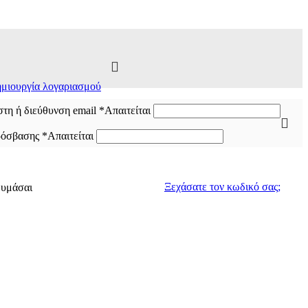
μιουργία λογαριασμού
τη ή διεύθυνση email
*
Απαιτείται
ρόσβασης
*
Απαιτείται
Ξεχάσατε τον κωδικό σας;
θυμάσαι