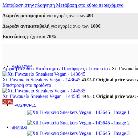
Μετάβαση στην πλοήγηση
Sneakers
Μετάβαση στο κύριο περιεχόμενο
Αθλητικά
Δωρεάν μεταφορικά
για αγορές άνω των
49€
Casual
Loafers
Δωρεάν αντικαταβολή
για αγορές άνω των
100€
Oxfords
Μοκασίνια
Εκπτώσεις
μέχρι και
70%
Σκαρπίνια
Μποτάκια
Εσπαντρίγιες
Σανδάλια
Παντόφλες
ΑΞΕΣΟΥΆΡ
Αρχική σελίδα
/
Κατάστημα
/
Προσφορές
/
Γυναικεία
/
Xti Γυναικεί
Ανδρικά
Ανδρικά τσαντάκια
Xti Γυναικεία Sneakers Vegan - 143645
Original price was: 
49.95
€
Ανδρικά πορτοφόλια
Επιστροφή στα προϊόντα
Γυναικεία
Γυναικείες Τσάντες
Xti Γυναικεία Sneakers Vegan - 144585
Original price was: 
49.95
€
Γυναικεία Πορτοφόλια
-20%
ΠΡΟΣΦΟΡΈΣ
Ανδρικά
Γυναικεία
Outlet 50-70%
BRANDS
Alessandra Paggioti