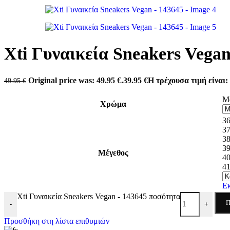
Antonio shoes
Carmela
Converse
Dominique Shoes
Envie
Eris Shoes
Xti Γυναικεία Sneakers Vegan
Freemood
Gian Marco Venturi
Lias Mouse
Original price was: 49.95 €.
39.95
€
Η τρέχουσα τιμή είναι: 
49.95
€
Mago Shoes
Marina Militare
Μ
Miss NV
Χρώμα
Mysoft
3
Pegada
3
Refresh
3
Skechers
3
Tassopoulos
Μέγεθος
4
Teddy Smith
4
Valeria’s
Xti
Zizel
Ε
Xti Γυναικεία Sneakers Vegan - 143645 ποσότητα
Π
-
+
Προσθήκη στη λίστα επιθυμιών