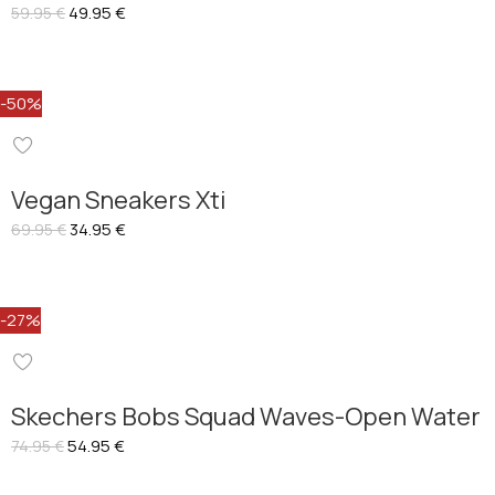
49.95
€
59.95
€
-50%
Vegan Sneakers Xti
34.95
€
69.95
€
-27%
Skechers Bobs Squad Waves-Open Water
54.95
€
74.95
€