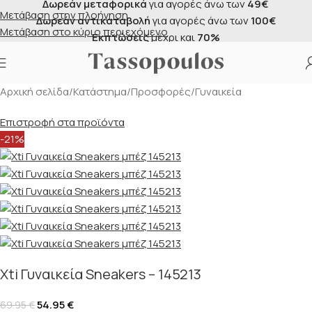
Δωρεάν μεταφορικά
για αγορές άνω των
49€
Μετάβαση στην πλοήγηση
Δωρεάν αντικαταβολή
για αγορές άνω των
100€
Μετάβαση στο κύριο περιεχόμενο
Εκπτώσεις
μέχρι και
70%
Αρχική σελίδα
/
Κατάστημα
/
Προσφορές
/
Γυναικεία
Επιστροφή στα προϊόντα
-21%
Xti Γυναικεία Sneakers – 145213
54.95
€
69.95
€