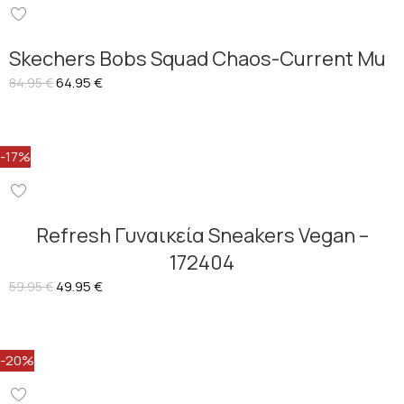
Skechers Bobs Squad Chaos-Current Mu
64.95
€
84.95
€
-17%
Refresh Γυναικεία Sneakers Vegan –
172404
49.95
€
59.95
€
-20%