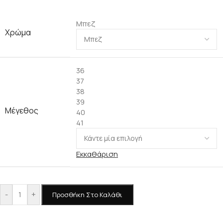
Μπεζ
Χρώμα
36
37
38
39
Μέγεθος
40
41
Εκκαθάριση
-
+
Προσθήκη Στο Καλάθι