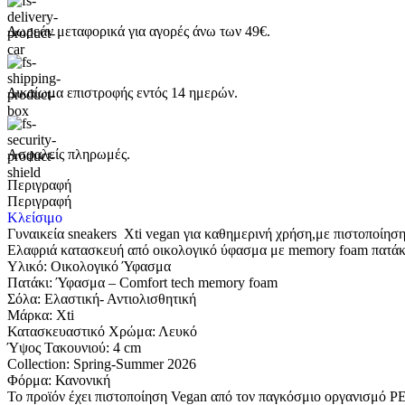
Δωρεάν μεταφορικά για αγορές άνω των 49€.
Δικαίωμα επιστροφής εντός 14 ημερών.
Ασφαλείς πληρωμές.
Περιγραφή
Περιγραφή
Κλείσιμο
Γυναικεία sneakers Xti vegan για καθημερινή χρήση,με πιστοποίη
Ελαφριά κατασκευή από οικολογικό ύφασμα με memory foam πατάκι
Υλικό: Οικολογικό Ύφασμα
Πατάκι: Ύφασμα – Comfort tech memory foam
Σόλα: Eλαστική- Αντιολισθητική
Μάρκα: Xti
Κατασκευαστικό Χρώμα: Λευκό
Ύψος Τακουνιού: 4 cm
Collection: Spring-Summer 2026
Φόρμα: Κανονική
Το προϊόν έχει πιστοποίηση Vegan από τον παγκόσμιο οργανισμό PETA