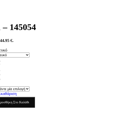
 – 145054
44.95 €.
ευκό
6
7
8
9
0
1
κκαθάριση
ροσθήκη Στο Καλάθι