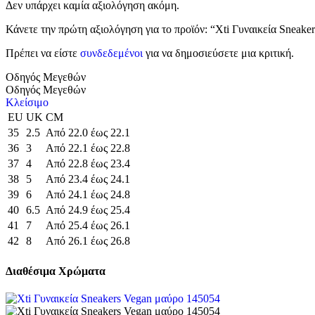
Δεν υπάρχει καμία αξιολόγηση ακόμη.
Κάνετε την πρώτη αξιολόγηση για το προϊόν: “Xti Γυναικεία Sneake
Πρέπει να είστε
συνδεδεμένοι
για να δημοσιεύσετε μια κριτική.
Οδηγός Μεγεθών
Οδηγός Μεγεθών
Κλείσιμο
EU
UK
CM
35
2.5
Από 22.0 έως 22.1
36
3
Από 22.1 έως 22.8
37
4
Από 22.8 έως 23.4
38
5
Από 23.4 έως 24.1
39
6
Από 24.1 έως 24.8
40
6.5
Από 24.9 έως 25.4
41
7
Από 25.4 έως 26.1
42
8
Από 26.1 έως 26.8
Διαθέσιμα Χρώματα