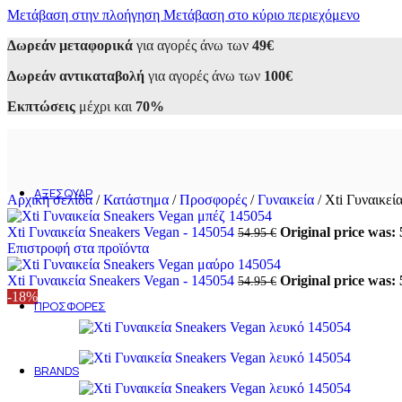
Μετάβαση στην πλοήγηση
Sneakers
Μετάβαση στο κύριο περιεχόμενο
Αθλητικά
Δωρεάν μεταφορικά
για αγορές άνω των
49€
Casual
Loafers
Δωρεάν αντικαταβολή
για αγορές άνω των
100€
Oxfords
Μοκασίνια
Εκπτώσεις
μέχρι και
70%
Σκαρπίνια
Μποτάκια
Εσπαντρίγιες
Σανδάλια
Παντόφλες
ΑΞΕΣΟΥΆΡ
Αρχική σελίδα
/
Κατάστημα
/
Προσφορές
/
Γυναικεία
/
Xti Γυναικεί
Ανδρικά
Ανδρικά τσαντάκια
Xti Γυναικεία Sneakers Vegan - 145054
Original price was: 
54.95
€
Ανδρικά πορτοφόλια
Επιστροφή στα προϊόντα
Γυναικεία
Γυναικείες Τσάντες
Xti Γυναικεία Sneakers Vegan - 145054
Original price was: 
54.95
€
Γυναικεία Πορτοφόλια
-18%
ΠΡΟΣΦΟΡΈΣ
Ανδρικά
Γυναικεία
Outlet 50-70%
BRANDS
Alessandra Paggioti