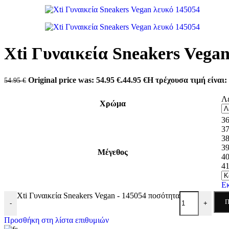
Antonio shoes
Carmela
Converse
Dominique Shoes
Envie
Eris Shoes
Xti Γυναικεία Sneakers Vegan
Freemood
Gian Marco Venturi
Lias Mouse
Original price was: 54.95 €.
44.95
€
Η τρέχουσα τιμή είναι: 
54.95
€
Mago Shoes
Marina Militare
Λ
Miss NV
Χρώμα
Mysoft
3
Pegada
3
Refresh
3
Skechers
3
Tassopoulos
Μέγεθος
4
Teddy Smith
4
Valeria’s
Xti
Zizel
Ε
Xti Γυναικεία Sneakers Vegan - 145054 ποσότητα
Π
-
+
Προσθήκη στη λίστα επιθυμιών