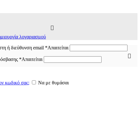
μιουργία λογαριασμού
τη ή διεύθυνση email
*
Απαιτείται
ρόσβασης
*
Απαιτείται
ον κωδικό σας;
Να με θυμάσαι