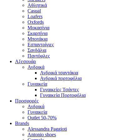
Αθλητικά
Casual
Loafers
Oxfords
Μοκασίνια
Σκαρπίνια
Μποτάκια
Εσπαντρίγιες
Σανδάλια
Παντόφλες
Αξεσουάρ
Ανδρικά
Ανδρικά τσαντάκια
Ανδρικά πορτοφόλια
Γυναικεία
Γυναικείες Τσάντες
Γυναικεία Πορτοφόλια
Προσφορές
Ανδρικά
Γυναικεία
Outlet 50-70%
Brands
Alessandra Paggioti
Antonio shoes