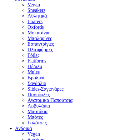
Vegan
Sneakers
Αθλητικά
Loafers
Oxfords
Μοκασίνια
Μπαλαρίνες
Εσπαντρίγιες
Πλατφόρμες
Γόβες
Flatforms
Πέδιλα
Mules
Βραδινά
Σανδάλια
Slides-Σαγιονάρες
Παντόφλες
Ανατομικά Παπούτσια
Αρβυλάκια
Μποτάκια
Μπότες
Γαλότσες
Ανδρικά
Vegan
Sneakers