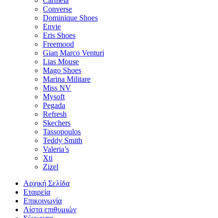
Carmela
Converse
Dominique Shoes
Envie
Eris Shoes
Freemood
Gian Marco Venturi
Lias Mouse
Mago Shoes
Marina Militare
Miss NV
Mysoft
Pegada
Refresh
Skechers
Tassopoulos
Teddy Smith
Valeria’s
Xti
Zizel
Αρχική Σελίδα
Εταιρεία
Επικοινωνία
Λίστα επιθυμιών