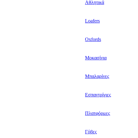
Αθλητικά
Loafers
Oxfords
Μοκασίνια
Μπαλαρίνες
Εσπαντρίγιες
Πλατφόρμες
Γόβες