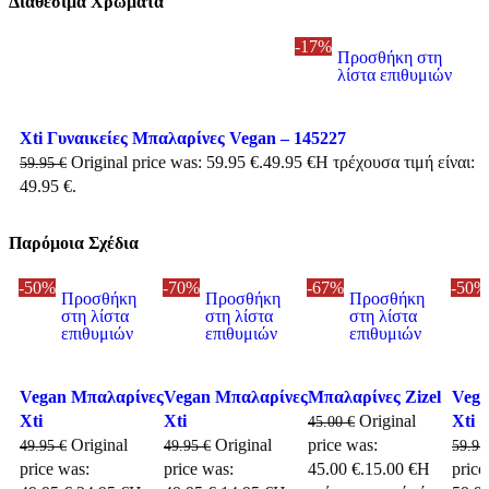
Διαθέσιμα Χρώματα
-17%
Προσθήκη στη
λίστα επιθυμιών
Xti Γυναικείες Μπαλαρίνες Vegan – 145227
Original price was: 59.95 €.
49.95
€
Η τρέχουσα τιμή είναι:
59.95
€
49.95 €.
Παρόμοια Σχέδια
-50%
-70%
-67%
-50%
Προσθήκη
Προσθήκη
Προσθήκη
στη λίστα
στη λίστα
στη λίστα
επιθυμιών
επιθυμιών
επιθυμιών
Vegan Μπαλαρίνες
Vegan Μπαλαρίνες
Μπαλαρίνες Zizel
Vega
Xti
Xti
Original
Xti
45.00
€
Original
Original
price was:
49.95
€
49.95
€
59.9
price was:
price was:
45.00 €.
15.00
€
Η
price