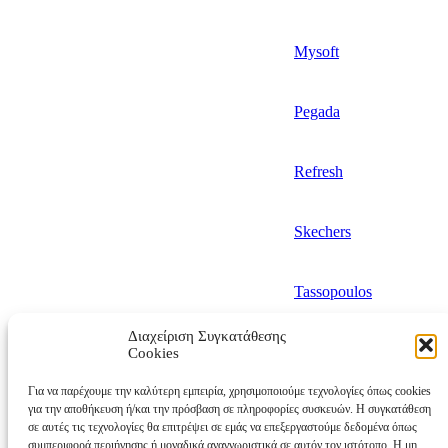
Mysoft
Pegada
Refresh
Skechers
Tassopoulos
Διαχείριση Συγκατάθεσης
Teddy Smith
Cookies
Για να παρέχουμε την καλύτερη εμπειρία, χρησιμοποιούμε τεχνολογίες όπως cookies
για την αποθήκευση ή/και την πρόσβαση σε πληροφορίες συσκευών. Η συγκατάθεση
Valeria’s
σε αυτές τις τεχνολογίες θα επιτρέψει σε εμάς να επεξεργαστούμε δεδομένα όπως
συμπεριφορά περιήγησης ή μοναδικά αναγνωριστικά σε αυτόν τον ιστότοπο. Η μη