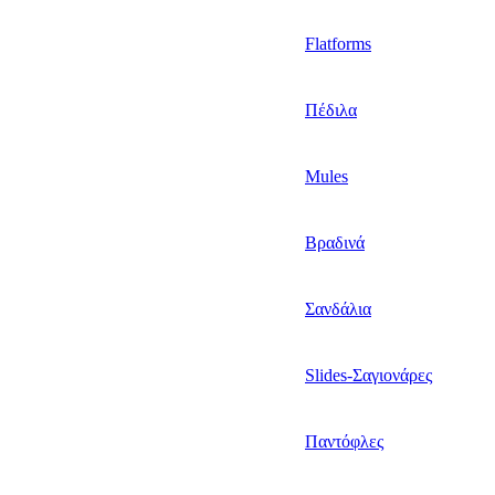
Flatforms
Πέδιλα
Mules
Βραδινά
Σανδάλια
Slides-Σαγιονάρες
Παντόφλες