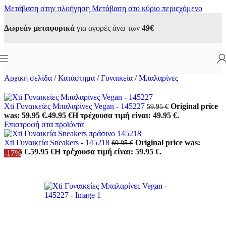
Μετάβαση στην πλοήγηση
Μετάβαση στο κύριο περιεχόμενο
Δωρεάν μεταφορικά
για αγορές άνω των
49€
Αρχική σελίδα
/
Κατάστημα
/
Γυναικεία
/
Μπαλαρίνες
Xti Γυναικείες Μπαλαρίνες Vegan - 145227
Original price
59.95
€
was: 59.95 €.
49.95
€
Η τρέχουσα τιμή είναι: 49.95 €.
Επιστροφή στα προϊόντα
Xti Γυναικεία Sneakers - 145218
Original price was:
69.95
€
69.95 €.
59.95
€
Η τρέχουσα τιμή είναι: 59.95 €.
-17%