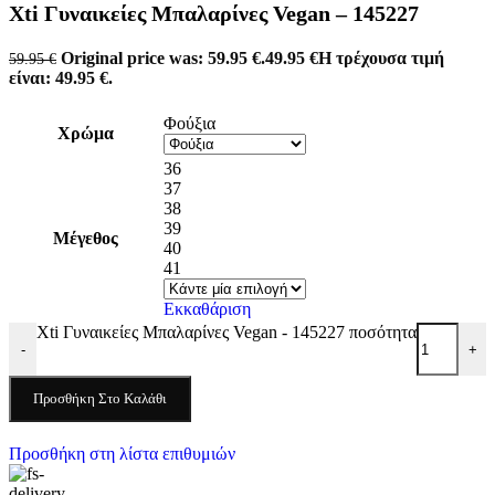
Xti Γυναικείες Μπαλαρίνες Vegan – 145227
Original price was: 59.95 €.
49.95
€
Η τρέχουσα τιμή
59.95
€
είναι: 49.95 €.
Φούξια
Χρώμα
36
37
38
39
Μέγεθος
40
41
Εκκαθάριση
Xti Γυναικείες Μπαλαρίνες Vegan - 145227 ποσότητα
-
+
Προσθήκη Στο Καλάθι
Προσθήκη στη λίστα επιθυμιών