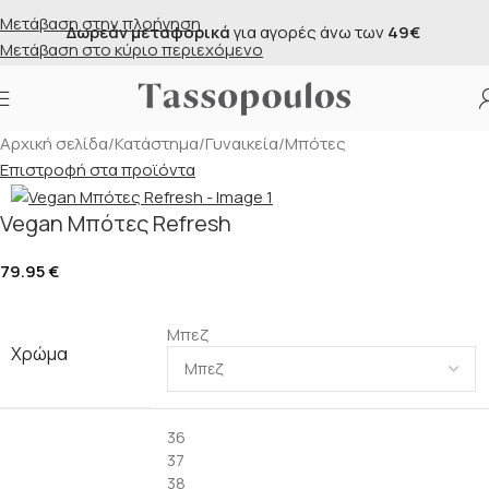
Μετάβαση στην πλοήγηση
γορές άνω των
49€
Δωρεάν αντικαταβολή
για α
Μετάβαση στο κύριο περιεχόμενο
Αρχική σελίδα
/
Κατάστημα
/
Γυναικεία
/
Μπότες
Επιστροφή στα προϊόντα
Vegan Μπότες Refresh
79.95
€
Μπεζ
Χρώμα
36
37
38