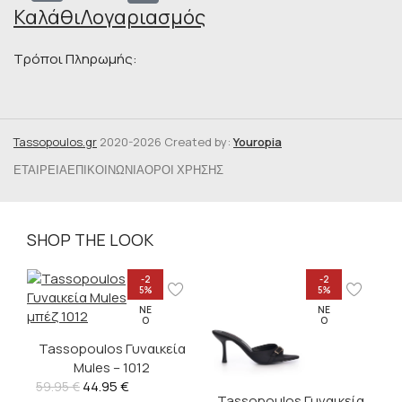
Καλάθι
Λογαριασμός
Τρόποι Πληρωμής:
Tassopoulos.gr
2020-2026 Created by:
Youropia
ΕΤΑΙΡΕΊΑ
ΕΠΙΚΟΙΝΩΝΊΑ
ΌΡΟΙ ΧΡΉΣΗΣ
SHOP THE LOOK
-2
-2
5%
5%
ΝΈ
ΝΈ
Ο
Ο
Tassopoulos Γυναικεία
Mules – 1012
44.95
€
59.95
€
Tassopoulos Γυναικεία