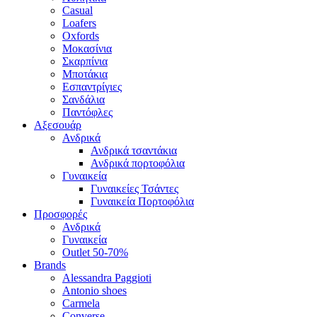
Casual
Loafers
Oxfords
Μοκασίνια
Σκαρπίνια
Μποτάκια
Εσπαντρίγιες
Σανδάλια
Παντόφλες
Αξεσουάρ
Ανδρικά
Ανδρικά τσαντάκια
Ανδρικά πορτοφόλια
Γυναικεία
Γυναικείες Τσάντες
Γυναικεία Πορτοφόλια
Προσφορές
Ανδρικά
Γυναικεία
Outlet 50-70%
Brands
Alessandra Paggioti
Antonio shoes
Carmela
Converse