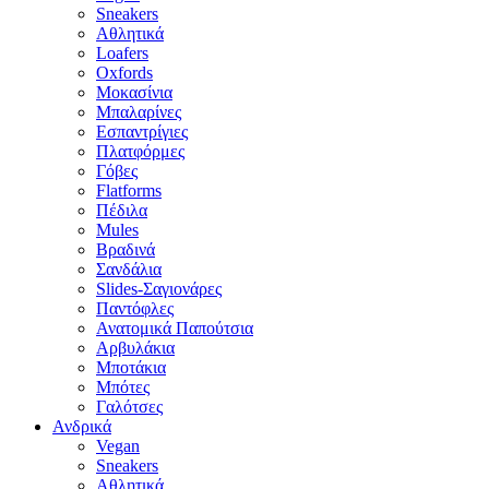
Sneakers
Αθλητικά
Loafers
Oxfords
Μοκασίνια
Μπαλαρίνες
Εσπαντρίγιες
Πλατφόρμες
Γόβες
Flatforms
Πέδιλα
Mules
Βραδινά
Σανδάλια
Slides-Σαγιονάρες
Παντόφλες
Ανατομικά Παπούτσια
Αρβυλάκια
Μποτάκια
Μπότες
Γαλότσες
Ανδρικά
Vegan
Sneakers
Αθλητικά