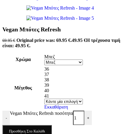
Vegan Μπότες Refresh
Original price was: 69.95 €.
49.95
€
Η τρέχουσα τιμή
69.95
€
είναι: 49.95 €.
Μπεζ
Χρώμα
36
37
38
39
Μέγεθος
40
41
Εκκαθάριση
Vegan Μπότες Refresh ποσότητα
-
+
Προσθήκη Στο Καλάθι