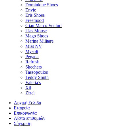
Dominique Shoes
Envie
Eris Shoes
Freemood
Gian Marco Venturi
Lias Mouse
Mago Shoes
Marina Militare
Miss NV
Mysoft
Pegada
Refresh
Skechers
Tassopoulos
Teddy Smith
Valeria’s
Xti
Zizel
Αρχική Σελίδα
Εταιρεία
Επικοινωνία
Λίστα επιθυμιών
Σύγκριση