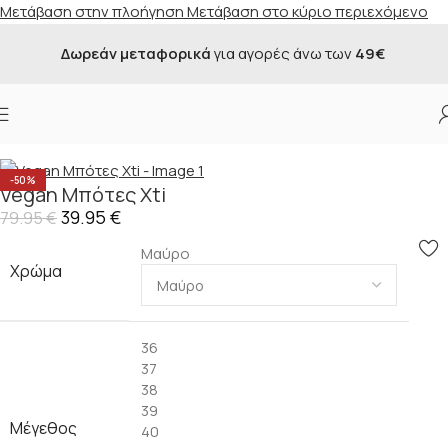
Μετάβαση στην πλοήγηση
Μετάβαση στο κύριο περιεχόμενο
Δωρεάν μεταφορικά
για αγορές άνω των
49€
Αρχική σελίδα
/
Κατάστημα
/
Προσφορές
/
Γυναικεία
-50%
Vegan Μπότες Xti
39.95
€
79.95
€
Μαύρο
Χρώμα
36
37
38
39
Μέγεθος
40