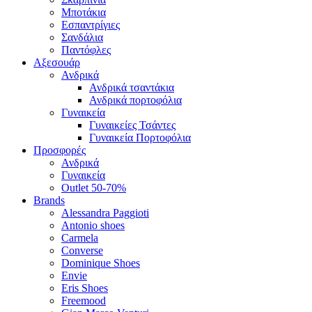
Μποτάκια
Εσπαντρίγιες
Σανδάλια
Παντόφλες
Αξεσουάρ
Ανδρικά
Ανδρικά τσαντάκια
Ανδρικά πορτοφόλια
Γυναικεία
Γυναικείες Τσάντες
Γυναικεία Πορτοφόλια
Προσφορές
Ανδρικά
Γυναικεία
Outlet 50-70%
Brands
Alessandra Paggioti
Antonio shoes
Carmela
Converse
Dominique Shoes
Envie
Eris Shoes
Freemood