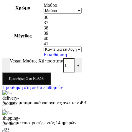
Μαύρο
Χρώμα
36
37
38
39
Μέγεθος
40
41
Εκκαθάριση
Vegan Μπότες Xti ποσότητα
-
+
Προσθήκη Στο Καλάθι
Προσθήκη στη λίστα επιθυμιών
Δωρεάν μεταφορικά για αγορές άνω των 49€.
Δικαίωμα επιστροφής εντός 14 ημερών.