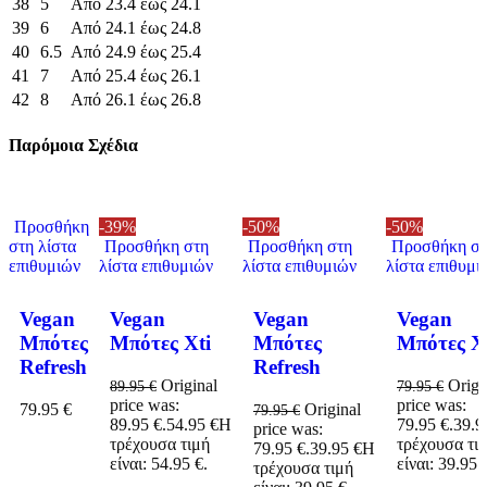
38
5
Από 23.4 έως 24.1
39
6
Από 24.1 έως 24.8
40
6.5
Από 24.9 έως 25.4
41
7
Από 25.4 έως 26.1
42
8
Από 26.1 έως 26.8
Παρόμοια Σχέδια
Προσθήκη
-39%
-50%
-50%
στη λίστα
Προσθήκη στη
Προσθήκη στη
Προσθήκη στ
επιθυμιών
λίστα επιθυμιών
λίστα επιθυμιών
λίστα επιθυμι
Vegan
Vegan
Vegan
Vegan
Μπότες
Μπότες Xti
Μπότες
Μπότες X
Refresh
Refresh
Original
Origi
89.95
€
79.95
€
price was:
price was:
79.95
€
Original
79.95
€
89.95 €.
54.95
€
Η
79.95 €.
39.
price was:
τρέχουσα τιμή
τρέχουσα τι
79.95 €.
39.95
€
Η
είναι: 54.95 €.
είναι: 39.95 
τρέχουσα τιμή