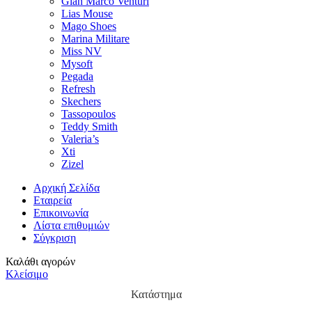
Gian Marco Venturi
Lias Mouse
Mago Shoes
Marina Militare
Miss NV
Mysoft
Pegada
Refresh
Skechers
Tassopoulos
Teddy Smith
Valeria’s
Xti
Zizel
Αρχική Σελίδα
Εταιρεία
Επικοινωνία
Λίστα επιθυμιών
Σύγκριση
Καλάθι αγορών
Κλείσιμο
Κατάστημα