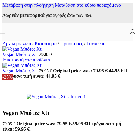
Μετάβαση στην πλοήγηση
Μετάβαση στο κύριο περιεχόμενο
Δωρεάν μεταφορικά
για αγορές άνω των
49€
Αρχική σελίδα
/
Κατάστημα
/
Προσφορές
/
Γυναικεία
Vegan Μπότες Xti
79.95
€
Επιστροφή στα προϊόντα
Vegan Μπότες Xti
Original price was: 79.95 €.
44.95
€
Η
79.95
€
τρέχουσα τιμή είναι: 44.95 €.
-25%
Vegan Μπότες Xti
Original price was: 79.95 €.
59.95
€
Η τρέχουσα τιμή
79.95
€
είναι: 59.95 €.