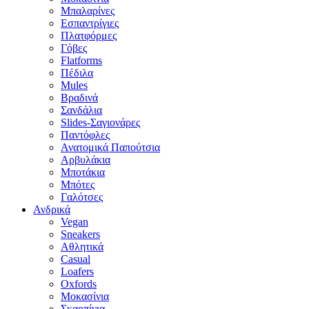
Μπαλαρίνες
Εσπαντρίγιες
Πλατφόρμες
Γόβες
Flatforms
Πέδιλα
Mules
Βραδινά
Σανδάλια
Slides-Σαγιονάρες
Παντόφλες
Ανατομικά Παπούτσια
Αρβυλάκια
Μποτάκια
Μπότες
Γαλότσες
Ανδρικά
Vegan
Sneakers
Αθλητικά
Casual
Loafers
Oxfords
Μοκασίνια
Σκαρπίνια