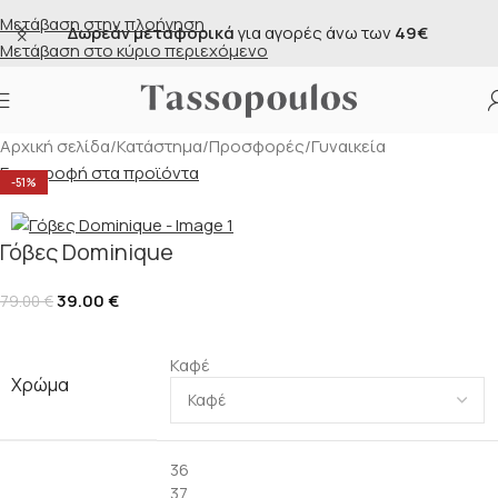
Μετάβαση στην πλοήγηση
γορές άνω των
49€
Δωρεάν αντικαταβολή
για α
Μετάβαση στο κύριο περιεχόμενο
Αρχική σελίδα
/
Κατάστημα
/
Προσφορές
/
Γυναικεία
Επιστροφή στα προϊόντα
-51%
Γόβες Dominique
39.00
€
79.00
€
Καφέ
Χρώμα
36
37