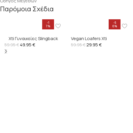
Οδηγός Μεγεθών
Παρόμοια Σχέδια
-1
-5
7%
0%
Xti Γυναικείες Slingback
Vegan Loafers Xti
Pumps Vegan – 145301
49.95
€
29.95
€
59.95
€
59.95
€