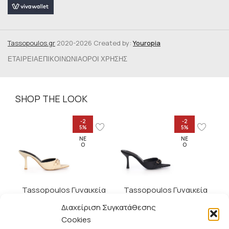
Tassopoulos.gr
2020-2026 Created by:
Youropia
ΕΤΑΙΡΕΊΑ
ΕΠΙΚΟΙΝΩΝΊΑ
ΌΡΟΙ ΧΡΉΣΗΣ
SHOP THE LOOK
-2
-2
5%
5%
ΝΈ
ΝΈ
Ο
Ο
Tassopoulos Γυναικεία
Tassopoulos Γυναικεία
Mules – 1012
Mules – 1012
Διαχείριση Συγκατάθεσης
44.95
€
44.95
€
59.95
€
59.95
€
Cookies