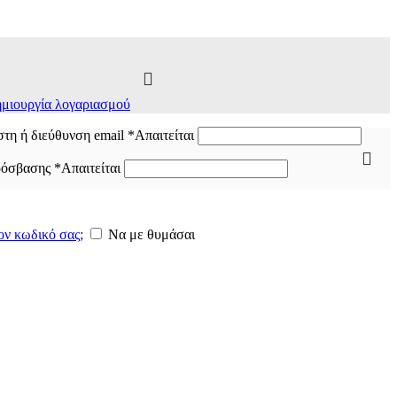
μιουργία λογαριασμού
τη ή διεύθυνση email
*
Απαιτείται
ρόσβασης
*
Απαιτείται
ον κωδικό σας;
Να με θυμάσαι