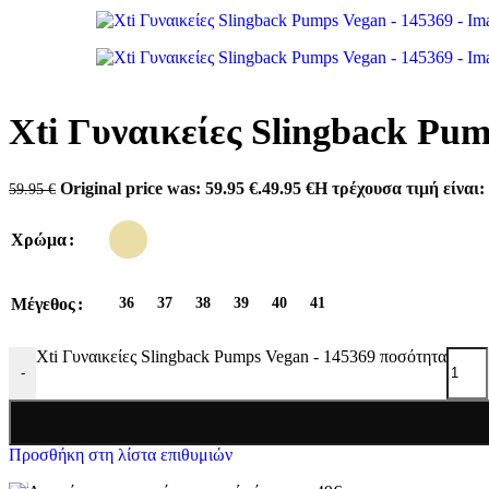
Antonio shoes
Carmela
Converse
Dominique Shoes
Envie
Eris Shoes
Freemood
Xti Γυναικείες Slingback Pu
Gian Marco Venturi
Lias Mouse
Mago Shoes
Original price was: 59.95 €.
49.95
€
Η τρέχουσα τιμή είναι: 
59.95
€
Marina Militare
Miss NV
Mysoft
Χρώμα
Pegada
Refresh
Skechers
Μέγεθος
36
37
38
39
40
41
Tassopoulos
Teddy Smith
Valeria’s
Xti Γυναικείες Slingback Pumps Vegan - 145369 ποσότητα
Xti
-
Zizel
Προσθήκη στη λίστα επιθυμιών