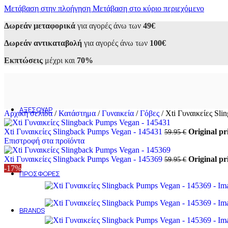
Μετάβαση στην πλοήγηση
Sneakers
Μετάβαση στο κύριο περιεχόμενο
Αθλητικά
Δωρεάν μεταφορικά
για αγορές άνω των
49€
Casual
Loafers
Δωρεάν αντικαταβολή
για αγορές άνω των
100€
Oxfords
Μοκασίνια
Εκπτώσεις
μέχρι και
70%
Σκαρπίνια
Μποτάκια
Εσπαντρίγιες
Σανδάλια
Παντόφλες
ΑΞΕΣΟΥΆΡ
Αρχική σελίδα
/
Κατάστημα
/
Γυναικεία
/
Γόβες
/
Xti Γυναικείες Sl
Ανδρικά
Ανδρικά τσαντάκια
Xti Γυναικείες Slingback Pumps Vegan - 145431
Original pr
59.95
€
Ανδρικά πορτοφόλια
Επιστροφή στα προϊόντα
Γυναικεία
Γυναικείες Τσάντες
Xti Γυναικείες Slingback Pumps Vegan - 145369
Original pr
59.95
€
Γυναικεία Πορτοφόλια
-17%
ΠΡΟΣΦΟΡΈΣ
Ανδρικά
Γυναικεία
Outlet 50-70%
BRANDS
Alessandra Paggioti