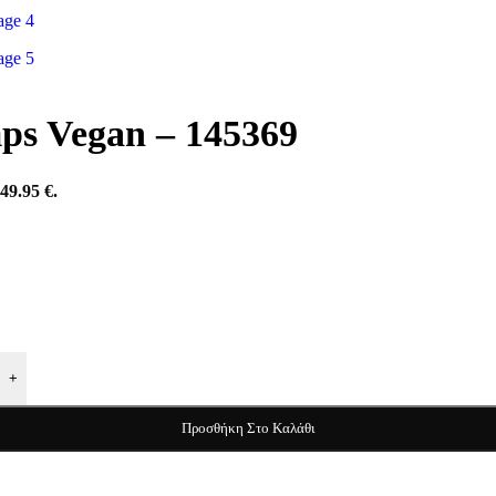
mps Vegan – 145369
49.95 €.
+
Προσθήκη Στο Καλάθι