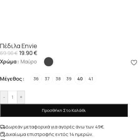
Πέδιλα Envie
19.90
€
69.90
€
Χρώμα
Μαύρο
Μέγεθος
36
37
38
39
40
41
-
+
Προσθήκη Στο Καλάθι
Δωρεάν μεταφορικά για αγορές άνω των 49€.
Δικαίωμα επιστροφής εντός 14 ημερών.