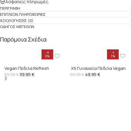
Ασφαλείς πληρωμές.
ΠΕΡΙΓΡΑΦΉ
ΕΠΙΠΛΈΟΝ ΠΛΗΡΟΦΟΡΊΕΣ
ΑΞΙΟΛΟΓΉΣΕΙΣ (0)
ΟΔΗΓΌΣ ΜΕΓΕΘΏΝ
Παρόμοια Σχέδια
-3
-1
3%
7%
Vegan Πέδιλα Refresh
Xti Γυναικεία Πέδιλα Vegan
39.95
€
49.95
– 145104
€
59.95
€
59.95
€