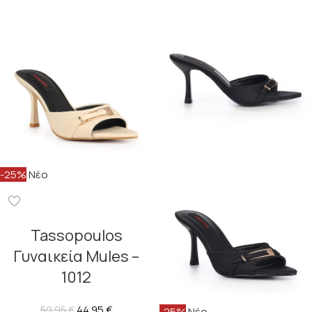
-25%
Νέο
Tassopoulos
Γυναικεία Mules –
1012
44.95
€
59.95
€
-25%
Νέο