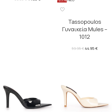
Tassopoulos
Γυναικεία Mules –
1012
44.95
€
59.95
€