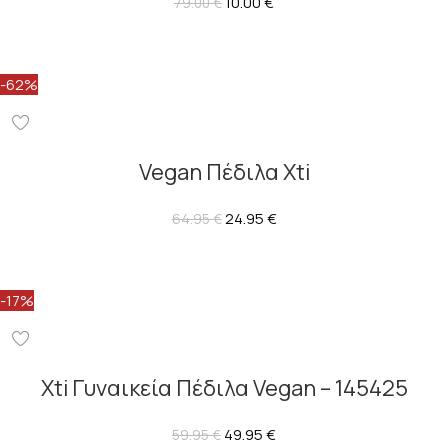
10.00
€
79.00
€
-62%
Vegan Πέδιλα Xti
24.95
€
64.95
€
-17%
Xti Γυναικεία Πέδιλα Vegan – 145425
49.95
€
59.95
€