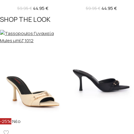
44.95
€
44.95
€
59.95
€
59.95
€
SHOP THE LOOK
-25%
Νέο