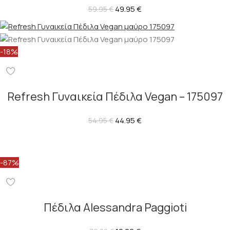
49.95
€
59.95
€
-18%
Refresh Γυναικεία Πέδιλα Vegan – 175097
44.95
€
54.95
€
-87%
Πέδιλα Alessandra Paggioti