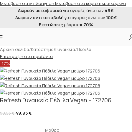
Μετάβαση στην πλοήγηση
Μετάβαση στο κύριο περιεχόμενο
Δωρεάν μεταφορικά
για αγορές άνω των
49€
Δωρεάν αντικαταβολή
για αγορές άνω των
100€
Εκπτώσεις
μέχρι και
70%
Αρχική σελίδα
/
Κατάστημα
/
Γυναικεία
/
Πέδιλα
Επιστροφή στα προϊόντα
-17%
Refresh Γυναικεία Πέδιλα Vegan – 172706
49.95
€
59.95
€
Μαύρο