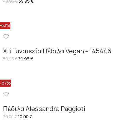
39.95
€
49.95
€
-33%
Xti Γυναικεία Πέδιλα Vegan – 145446
39.95
€
59.95
€
-87%
Πέδιλα Alessandra Paggioti
10.00
€
79.00
€