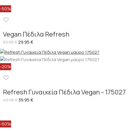
-50%
Vegan Πέδιλα Refresh
29.95
€
59.95
€
-20%
Refresh Γυναικεία Πέδιλα Vegan – 175027
39.95
€
49.95
€
-50%