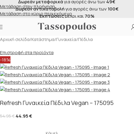
Δωρεάν μεταφορικά
για αγορές άνω των
49€
Μετάβαση στην πλοήγηση
Δωρεάν αντικαταβολή
για αγορές άνω των
100€
Μετάβαση στο κύριο περιεχόμενο
Εκπτώσεις
μέχρι και
70%
Αρχική σελίδα
/
Κατάστημα
/
Γυναικεία
/
Πέδιλα
Επιστροφή στα προϊόντα
-18%
Refresh Γυναικεία Πέδιλα Vegan – 175095
44.95
€
54.95
€
Κάμελ