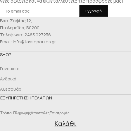
νέες αφίξεις και να εκμεταλλευτείς τις προσφορές μας!
Βασ. Σοφίας 12,
Πτολεμαΐδα, 50200
Τηλέφωνο: 2463 027236
Email: info@tassopoulos.gr
SHOP
Γυναικεία
Ανδρικά
Αξεσουάρ
ΕΞΥΠΗΡΕΤΗΣΗ ΠΕΛΑΤΩΝ
Τρόποι Πληρωμής
Αποστολές
Επιστροφές
Καλάθι