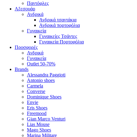
Παντόφλες
Αξεσουάρ
Ανδρικά
Ανδρικά τσαντάκια
Ανδρικά πορτοφόλια
Γυναικεία
Γυναικείες Τσάντες
Γυναικεία Πορτοφόλια
Προσφορές
Ανδρικά
Γυναικεία
Outlet 50-70%
Brands
Alessandra Paggioti
Antonio shoes
Carmela
Converse
Dominique Shoes
Envie
Eris Shoes
Freemood
Gian Marco Venturi
Lias Mouse
Mago Shoes
Marina Militare