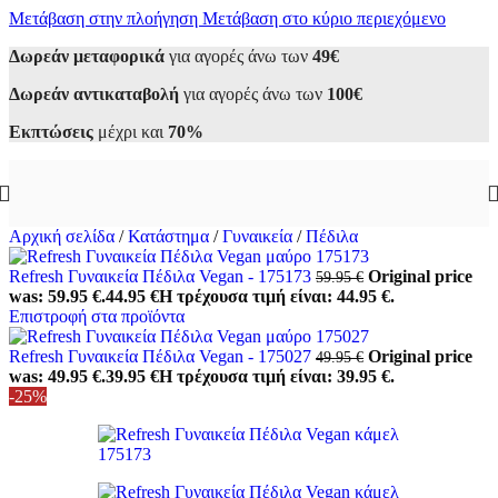
Μετάβαση στην πλοήγηση
Μετάβαση στο κύριο περιεχόμενο
Δωρεάν μεταφορικά
για αγορές άνω των
49€
Δωρεάν αντικαταβολή
για αγορές άνω των
100€
Εκπτώσεις
μέχρι και
70%
Αρχική σελίδα
/
Κατάστημα
/
Γυναικεία
/
Πέδιλα
Refresh Γυναικεία Πέδιλα Vegan - 175173
Original price
59.95
€
was: 59.95 €.
44.95
€
Η τρέχουσα τιμή είναι: 44.95 €.
Επιστροφή στα προϊόντα
Refresh Γυναικεία Πέδιλα Vegan - 175027
Original price
49.95
€
was: 49.95 €.
39.95
€
Η τρέχουσα τιμή είναι: 39.95 €.
-25%