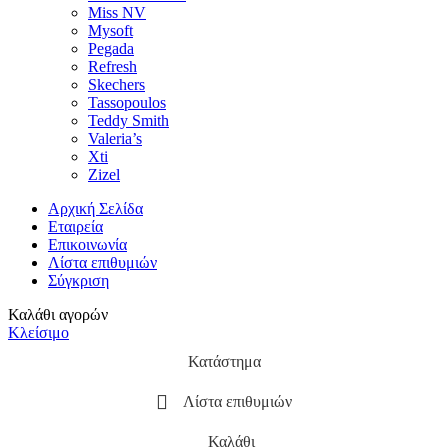
Miss NV
Mysoft
Pegada
Refresh
Skechers
Tassopoulos
Teddy Smith
Valeria’s
Xti
Zizel
Αρχική Σελίδα
Εταιρεία
Επικοινωνία
Λίστα επιθυμιών
Σύγκριση
Καλάθι αγορών
Κλείσιμο
Κατάστημα
Λίστα επιθυμιών
Καλάθι