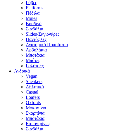
Γόβες
Flatforms
Πέδιλα
Mules
Βραδινά
Σανδάλια
Slides-Σαγιονάρες
Παντόφλες
Ανατομικά Παπούτσια
Αρβυλάκια
Μποτάκια
Μπότες
Γαλότσες
Ανδρικά
Vegan
Sneakers
Αθλητικά
Casual
Loafers
Oxfords
Μοκασίνια
Σκαρπίνια
Μποτάκια
Εσπαντρίγιες
Σανδάλια