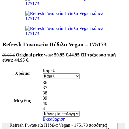
Refresh Γυναικεία Πέδιλα Vegan – 175173
Original price was: 59.95 €.
44.95
€
Η τρέχουσα τιμή
59.95
€
είναι: 44.95 €.
Κάμελ
Χρώμα
36
37
38
39
Μέγεθος
40
41
Εκκαθάριση
Refresh Γυναικεία Πέδιλα Vegan - 175173 ποσότητα