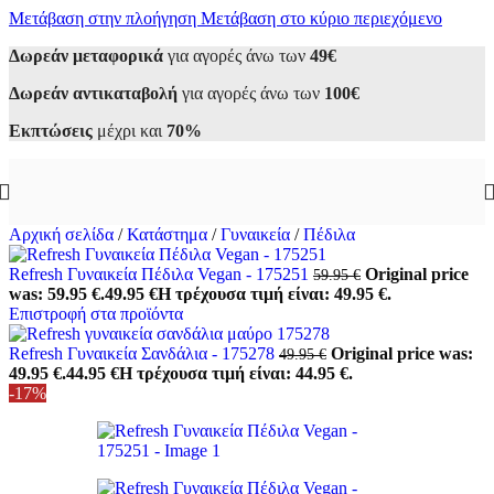
Μετάβαση στην πλοήγηση
Μετάβαση στο κύριο περιεχόμενο
Δωρεάν μεταφορικά
για αγορές άνω των
49€
Δωρεάν αντικαταβολή
για αγορές άνω των
100€
Εκπτώσεις
μέχρι και
70%
Αρχική σελίδα
/
Κατάστημα
/
Γυναικεία
/
Πέδιλα
Refresh Γυναικεία Πέδιλα Vegan - 175251
Original price
59.95
€
was: 59.95 €.
49.95
€
Η τρέχουσα τιμή είναι: 49.95 €.
Επιστροφή στα προϊόντα
Refresh Γυναικεία Σανδάλια - 175278
Original price was:
49.95
€
49.95 €.
44.95
€
Η τρέχουσα τιμή είναι: 44.95 €.
-17%