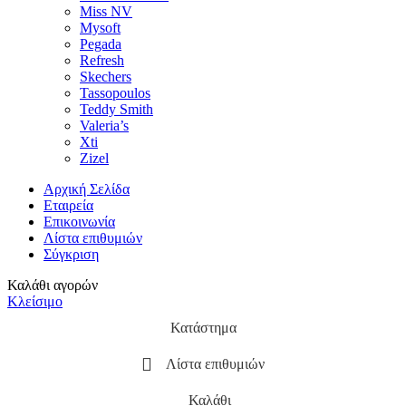
Miss NV
Mysoft
Pegada
Refresh
Skechers
Tassopoulos
Teddy Smith
Valeria’s
Xti
Zizel
Αρχική Σελίδα
Εταιρεία
Επικοινωνία
Λίστα επιθυμιών
Σύγκριση
Καλάθι αγορών
Κλείσιμο
Κατάστημα
Λίστα επιθυμιών
Καλάθι