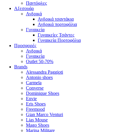
Παντόφλες
Αξεσουάρ
Ανδρικά
Ανδρικά τσαντάκια
Ανδρικά πορτοφόλια
Γυναικεία
Γυναικείες Τσάντες
Γυναικεία Πορτοφόλια
Προσφορές
Ανδρικά
Γυναικεία
Outlet 50-70%
Brands
Alessandra Paggioti
Antonio shoes
Carmela
Converse
Dominique Shoes
Envie
Eris Shoes
Freemood
Gian Marco Venturi
Lias Mouse
Mago Shoes
Marina Militare