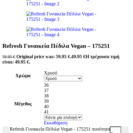
Refresh Γυναικεία Πέδιλα Vegan – 175251
Original price was: 59.95 €.
49.95
€
Η τρέχουσα τιμή
59.95
€
είναι: 49.95 €.
Χρυσό
Χρώμα
36
37
38
39
Μέγεθος
40
41
Εκκαθάριση
Refresh Γυναικεία Πέδιλα Vegan - 175251 ποσότητα