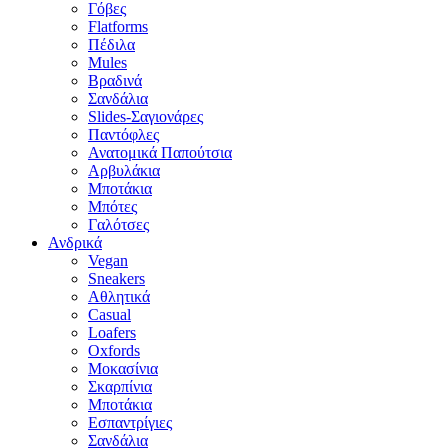
Γόβες
Flatforms
Πέδιλα
Mules
Βραδινά
Σανδάλια
Slides-Σαγιονάρες
Παντόφλες
Ανατομικά Παπούτσια
Αρβυλάκια
Μποτάκια
Μπότες
Γαλότσες
Ανδρικά
Vegan
Sneakers
Αθλητικά
Casual
Loafers
Oxfords
Μοκασίνια
Σκαρπίνια
Μποτάκια
Εσπαντρίγιες
Σανδάλια