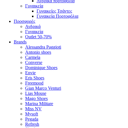
Ανδρικά πορτοφόλια
Γυναικεία
Γυναικείες Τσάντες
Γυναικεία Πορτοφόλια
Προσφορές
Ανδρικά
Γυναικεία
Outlet 50-70%
Brands
Alessandra Paggioti
Antonio shoes
Carmela
Converse
Dominique Shoes
Envie
Eris Shoes
Freemood
Gian Marco Venturi
Lias Mouse
Mago Shoes
Marina Militare
Miss NV
Mysoft
Pegada
Refresh