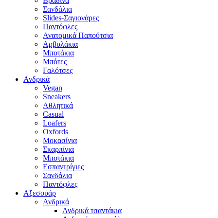
Βραδινά
Σανδάλια
Slides-Σαγιονάρες
Παντόφλες
Ανατομικά Παπούτσια
Αρβυλάκια
Μποτάκια
Μπότες
Γαλότσες
Ανδρικά
Vegan
Sneakers
Αθλητικά
Casual
Loafers
Oxfords
Μοκασίνια
Σκαρπίνια
Μποτάκια
Εσπαντρίγιες
Σανδάλια
Παντόφλες
Αξεσουάρ
Ανδρικά
Ανδρικά τσαντάκια