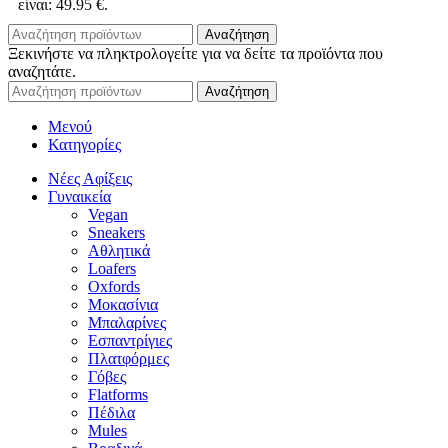
είναι: 49.95 €.
Αναζήτηση
Ξεκινήστε να πληκτρολογείτε για να δείτε τα προϊόντα που
αναζητάτε.
Αναζήτηση
Μενού
Κατηγορίες
Νέες Αφίξεις
Γυναικεία
Vegan
Sneakers
Αθλητικά
Loafers
Oxfords
Μοκασίνια
Μπαλαρίνες
Εσπαντρίγιες
Πλατφόρμες
Γόβες
Flatforms
Πέδιλα
Mules